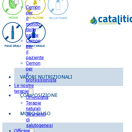
quantità
Cemon
per
il
mondo
della
salute
Cemon
per
il
paziente
Cemon
per
il
VALORI NUTRIZIONALI
professionista
Le nostre
terapie
COMPOSIZIONE
Omeopatia
Terapie
naturali
MODO D'USO
Strumenti
di
salutogenesi
Officina