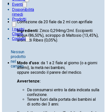
Eventi
Disponibilità
rimedi
Prodotti
Confezione da 20 fiale da 2 ml con aprifiale
I nostri
Ingredienti:
Zinco 0,294mg/2ml. Eccipienti:
Clienti
acqua (86,50%), sciroppo di Maltosio (13,45%),
Contatti
aroma di Ribes (0,05%).
Nessun
prodotto
nel
Modo d’uso
: da 1 a 2 fiale al giorno (o a giorni
carrello.
alterni), la metà nei bambini,
oppure secondo il parere del medico.
Avvertenze:
Da consumarsi entro la data indicata sulla
confezione.
Tenere fuori dalla portata dei bambini al
di sotto dei 3 anni.