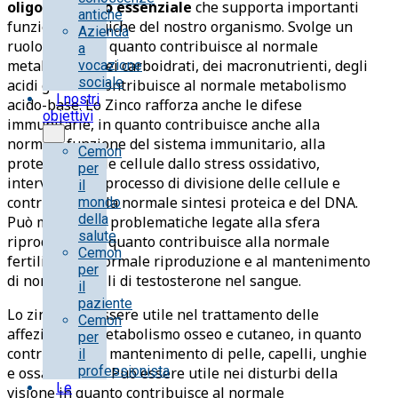
oligoelemento
essenziale
che supporta importanti
antiche
funzioni biologiche del nostro organismo. Svolge un
Azienda
ruolo chiave in quanto contribuisce al normale
a
metabolismo dei carboidrati, dei macronutrienti, degli
vocazione
sociale
acidi grassi e contribuisce al normale metabolismo
I nostri
acido-base. Lo Zinco rafforza anche le difese
obiettivi
immunitarie, in quanto contribuisce anche alla
normale funzione del sistema immunitario, alla
Cemon
protezione delle cellule dallo stress ossidativo,
per
interviene nel processo di divisione delle cellule e
il
contribuisce alla normale sintesi proteica e del DNA.
mondo
della
Può migliorare problematiche legate alla sfera
salute
riproduttiva in quanto contribuisce alla normale
Cemon
fertilità, alla normale riproduzione e al mantenimento
per
di normali livelli di testosterone nel sangue.
il
paziente
Lo zinco può essere utile nel trattamento delle
Cemon
affezioni del metabolismo osseo e cutaneo, in quanto
per
contribuisce al mantenimento di pelle, capelli, unghie
il
professionista
e ossa normali. Può essere utile nei disturbi della
Le
visione in quanto contribuisce al normale