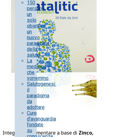
150
persone,
un
solo
obiettivo:
un
nuovo
paradigma
della
salute
La
medicina
che
vorremmo
Salutogenesi:
il
paradigma
da
adottare
Cure
d’avanguardia
fondate
su
Integratore alimentare a base di
Zinco,
conoscenze