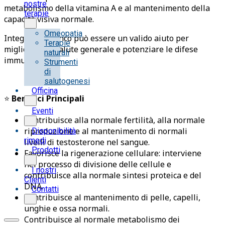
nostre
metabolismo della vitamina A e al mantenimento della
terapie
capacità visiva normale.
Omeopatia
Integrare lo Zinco può essere un valido aiuto per
Terapie
migliorare la salute generale e potenziare le difese
naturali
immunitarie.
Strumenti
di
salutogenesi
Officina
⭐
Benefici Principali
Eventi
Contribuisce alla normale fertilità, alla normale
riproduzione e al mantenimento di normali
Disponibilità
rimedi
livelli di testosterone nel sangue.
Prodotti
Favorisce la rigenerazione cellulare: interviene
nel processo di divisione delle cellule e
I nostri
contribuisce alla normale sintesi proteica e del
Clienti
DNA.
Contatti
Contribuisce al mantenimento di pelle, capelli,
unghie e ossa normali.
Contribuisce al normale metabolismo dei