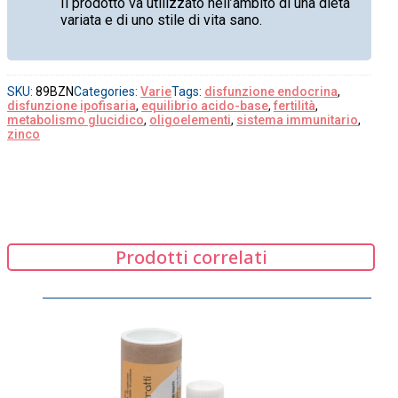
Il prodotto va utilizzato nell’ambito di una dieta
variata e di uno stile di vita sano.
SKU:
89BZN
Categories:
Varie
Tags:
disfunzione endocrina
,
disfunzione ipofisaria
,
equilibrio acido-base
,
fertilità
,
metabolismo glucidico
,
oligoelementi
,
sistema immunitario
,
zinco
Prodotti correlati