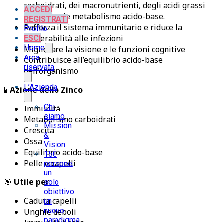
carboidrati, dei macronutrienti, degli acidi grassi
ACCEDI
e al normale metabolismo acido-base.
REGISTRATI
Rafforza il sistema immunitario e riduce la
Profilo
vulnerabilità alle infezioni
ESCI
Home
Migliorare la visione e le funzioni cognitive
Area
Contribuisce all’equilibrio acido-base
riservata
dell’organismo
L’Azienda
🧪
Azione dello Zinco
Chi
Immunità
siamo
Metabolismo carboidrati
Mission
Crescita
&
Ossa
Vision
Equilibrio acido-base
150
Pelle e capelli
persone,
un
🎯
Utile per
solo
obiettivo:
Caduta capelli
un
nuovo
Unghie deboli
paradigma