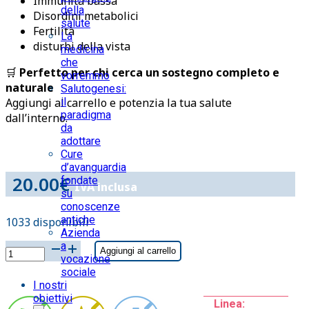
Immunità bassa
della
Disordini metabolici
salute
Fertilità
La
disturbi della vista
medicina
che
🛒
Perfetto per chi cerca un sostegno completo e
vorremmo
naturale
Salutogenesi:
Aggiungi al carrello e potenzia la tua salute
il
paradigma
dall’interno.
da
adottare
Cure
d’avanguardia
20.00
€
fondate
IVA inclusa
su
conoscenze
antiche
1033 disponibili
Azienda
a
ZINCO
Aggiungi al carrello
vocazione
(Zn)
sociale
O.E.
I nostri
20
obiettivi
Linea:
fialeCATALITIC-