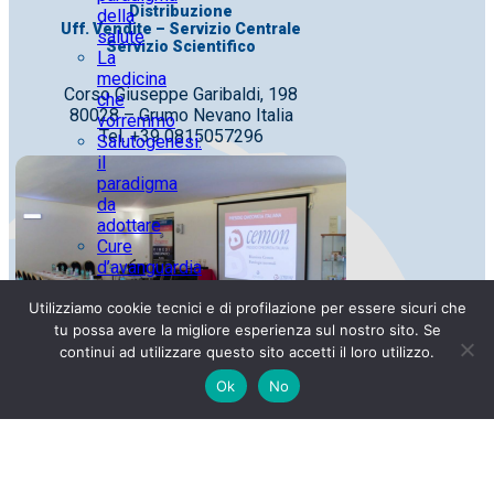
Distribuzione
della
Uff. Vendite – Servizio Centrale
salute
Servizio Scientifico
La
medicina
Corso Giuseppe Garibaldi, 198
che
80028 – Grumo Nevano Italia
vorremmo
Tel. +39 0815057296
Salutogenesi:
il
paradigma
da
adottare
Cure
d’avanguardia
fondate
Utilizziamo cookie tecnici e di profilazione per essere sicuri che
su
conoscenze
tu possa avere la migliore esperienza sul nostro sito. Se
antiche
continui ad utilizzare questo sito accetti il loro utilizzo.
Azienda
Ok
No
a
vocazione
sociale
Officina Farmaceutica
I nostri
obiettivi