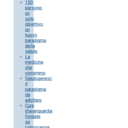
150
persone,
un
solo
obiettivo:
un
nuovo
paradigma
della
salute
La
medicina
che
vorremmo
Salutogenesi:
il
paradigma
da
adottare
Cure
d’avanguardia
fondate
su
conoscenze