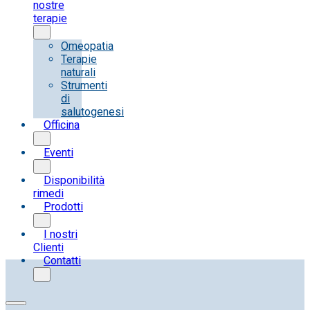
nostre
terapie
Omeopatia
Terapie
naturali
Strumenti
di
salutogenesi
Officina
Eventi
Disponibilità
rimedi
Prodotti
I nostri
Clienti
Contatti