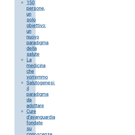
150
persone,
un
solo
obiettivo:
un
nuovo
paradigma
della
salute
La
medicina
che
vorremmo
Salutogenesi:
il
paradigma
da
adottare
Cure
d’avanguardia
fondate
su
conoscenze