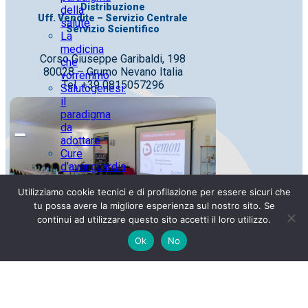
Distribuzione
della
Uff. Vendite – Servizio Centrale
salute
Servizio Scientifico
La
medicina
Corso Giuseppe Garibaldi, 198
che
80028 – Grumo Nevano Italia
vorremmo
Tel. +39 0815057296
Salutogenesi:
il
paradigma
da
adottare
Cure
d’avanguardia
fondate
Utilizziamo cookie tecnici e di profilazione per essere sicuri che
su
conoscenze
tu possa avere la migliore esperienza sul nostro sito. Se
antiche
continui ad utilizzare questo sito accetti il loro utilizzo.
Azienda
Ok
No
a
vocazione
sociale
Officina Farmaceutica
I nostri
obiettivi