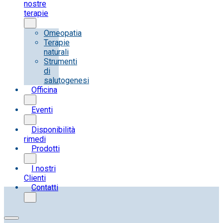
nostre
terapie
Omeopatia
Terapie
naturali
Strumenti
di
salutogenesi
Officina
Eventi
Disponibilità
rimedi
Prodotti
I nostri
Clienti
Contatti