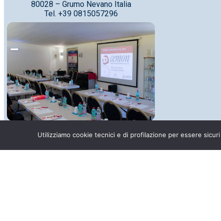
80028 – Grumo Nevano Italia
Tel. +39 0815057296
Officina Farmaceutica
Utilizziamo cookie tecnici e di profilazione per essere sicuri
Via Enrico Fermi, 4
80028 – Grumo Nevano Italia
Tel. +39 0813951532