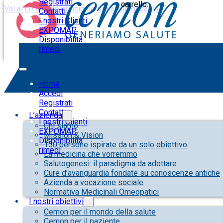
Registrati
carrello.
Vai al contenuto principale
Vai al piè di pagina
Contatti
I nostri Clienti
EXPOMAP
Disponibilità
rimedi
QUESTA SEZIONE È RISERVATA AI PROFESSIONISTI DE
Home
Accedi
Registrati
Contatti
L’azienda
I nostri Clienti
Chi siamo
EXPOMAP
Mission & Vision
Disponibilità
150 persone ispirate da un solo obiettivo
rimedi
La medicina che vorremmo
Salutogenesi: il paradigma da adottare
Cure d’avanguardia fondate su conoscenze antiche
Azienda a vocazione sociale
Normativa Medicinali Omeopatici
I nostri obiettivi
Cemon per il mondo della salute
Cemon per il paziente