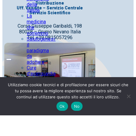
Distribuzione
della
Uff. Vendite – Servizio Centrale
salute
Servizio Scientifico
La
medicina
Corso Giuseppe Garibaldi, 198
che
80028 – Grumo Nevano Italia
vorremmo
Tel. +39 0815057296
Salutogenesi:
il
paradigma
da
adottare
Cure
d’avanguardia
fondate
Utilizziamo cookie tecnici e di profilazione per essere sicuri che
su
conoscenze
tu possa avere la migliore esperienza sul nostro sito. Se
antiche
continui ad utilizzare questo sito accetti il loro utilizzo.
Azienda
Ok
No
a
vocazione
sociale
Officina Farmaceutica
I nostri
obiettivi