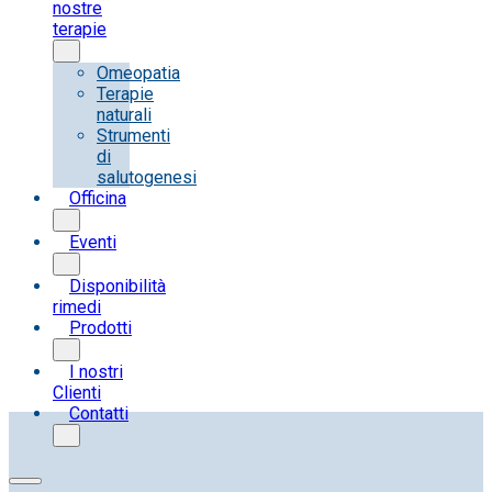
nostre
terapie
Omeopatia
Terapie
naturali
Strumenti
di
salutogenesi
Officina
Eventi
Disponibilità
rimedi
Prodotti
I nostri
Clienti
Contatti