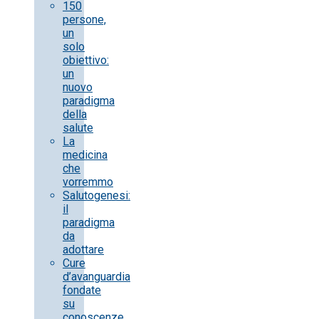
150
persone,
un
solo
obiettivo:
un
nuovo
paradigma
della
salute
La
medicina
che
vorremmo
Salutogenesi:
il
paradigma
da
adottare
Cure
d’avanguardia
fondate
su
conoscenze