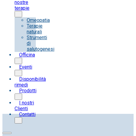
nostre
terapie
Omeopatia
Terapie
naturali
Strumenti
di
salutogenesi
Officina
Eventi
Disponibilità
rimedi
Prodotti
I nostri
Clienti
Contatti