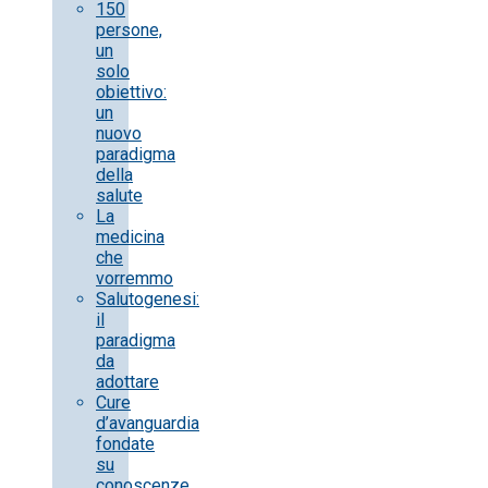
150
persone,
un
solo
obiettivo:
un
nuovo
paradigma
della
salute
La
medicina
che
vorremmo
Salutogenesi:
il
paradigma
da
adottare
Cure
d’avanguardia
fondate
su
conoscenze