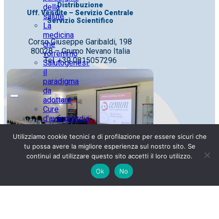
Distribuzione
della
Uff. Vendite – Servizio Centrale
salute
Servizio Scientifico
La
medicina
Corso Giuseppe Garibaldi, 198
che
80028 – Grumo Nevano Italia
vorremmo
Tel. +39 0815057296
Salutogenesi:
il
paradigma
da
adottare
Cure
d’avanguardia
fondate
Utilizziamo cookie tecnici e di profilazione per essere sicuri che
su
conoscenze
tu possa avere la migliore esperienza sul nostro sito. Se
antiche
continui ad utilizzare questo sito accetti il loro utilizzo.
Azienda
Ok
No
a
vocazione
sociale
Officina Farmaceutica
I nostri
obiettivi