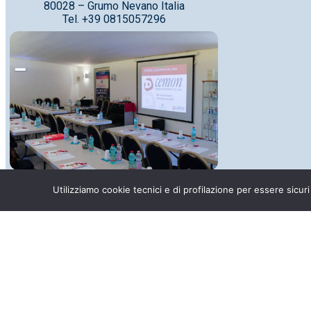
80028 – Grumo Nevano Italia
Tel. +39 0815057296
Officina Farmaceutica
Utilizziamo cookie tecnici e di profilazione per essere sicuri
Via Enrico Fermi, 4
80028 – Grumo Nevano Italia
Tel. +39 0813951532