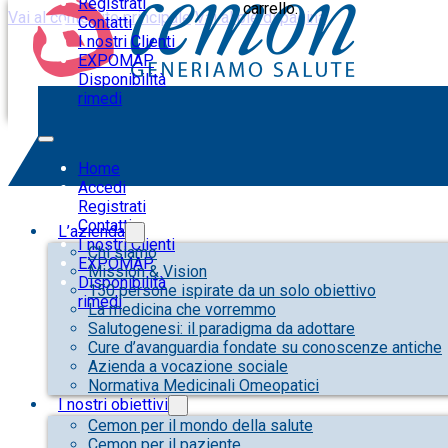
Registrati
carrello.
Vai al contenuto principale
Vai al piè di pagina
Contatti
I nostri Clienti
EXPOMAP
Disponibilità
rimedi
QUESTA SEZIONE È RISERVATA AI PROFESSIONISTI DE
Home
Accedi
Registrati
Contatti
L’azienda
I nostri Clienti
Chi siamo
EXPOMAP
Mission & Vision
Disponibilità
150 persone ispirate da un solo obiettivo
rimedi
La medicina che vorremmo
Salutogenesi: il paradigma da adottare
Cure d’avanguardia fondate su conoscenze antiche
Azienda a vocazione sociale
Normativa Medicinali Omeopatici
I nostri obiettivi
Cemon per il mondo della salute
Cemon per il paziente