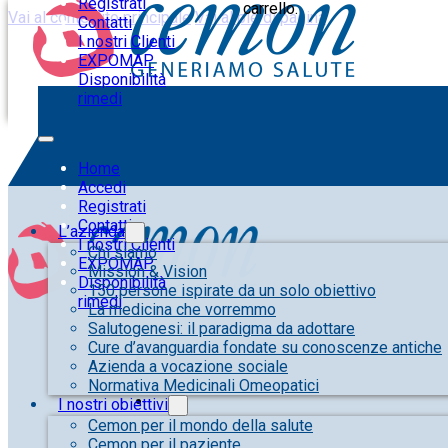
Registrati
carrello.
Vai al contenuto principale
Vai al piè di pagina
Contatti
I nostri Clienti
EXPOMAP
Disponibilità
rimedi
Home
Accedi
Registrati
Contatti
L’azienda
I nostri Clienti
Chi siamo
EXPOMAP
Mission & Vision
Disponibilità
150 persone ispirate da un solo obiettivo
rimedi
La medicina che vorremmo
Salutogenesi: il paradigma da adottare
Cure d’avanguardia fondate su conoscenze antiche
Azienda a vocazione sociale
Normativa Medicinali Omeopatici
I nostri obiettivi
Cemon per il mondo della salute
Cemon per il paziente