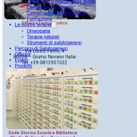
Cemon per il mondo della salute
Cemon per il paziente
Cemon per il professionista
Formazione
Officina Farmaceutica
Le nostre terapie
Omeopatia
Terapie naturali
Strumenti di salutogenesi
Percorsi di Salutogenesi
Via Enrico Fermi, 4
Officina
80028 – Grumo Nevano Italia
Eventi
Tel. +39 0813951532
Prodotti
Sede Storica Scuola e Biblioteca