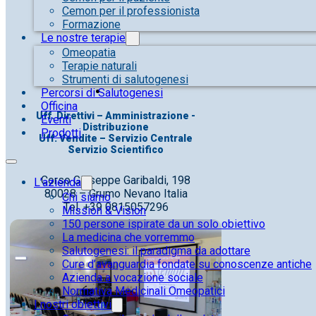
Cemon per il professionista
Formazione
Le nostre terapie
Omeopatia
Terapie naturali
Strumenti di salutogenesi
Percorsi di Salutogenesi
Officina
Uff. Direttivi – Amministrazione -
Eventi
Distribuzione
Prodotti
Uff. Vendite – Servizio Centrale
Servizio Scientifico
Corso Giuseppe Garibaldi, 198
L’azienda
80028 – Grumo Nevano Italia
Chi siamo
Tel. +39 0815057296
Mission & Vision
150 persone ispirate da un solo obiettivo
La medicina che vorremmo
Salutogenesi: il paradigma da adottare
Cure d’avanguardia fondate su conoscenze antiche
Azienda a vocazione sociale
Normativa Medicinali Omeopatici
I nostri obiettivi