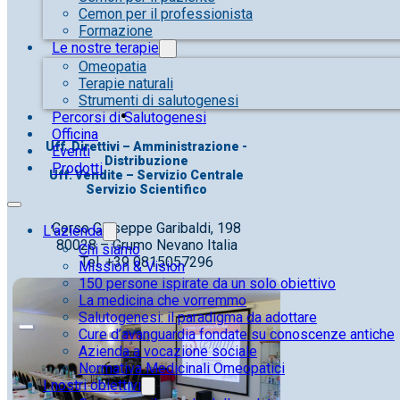
Cemon per il professionista
Formazione
Le nostre terapie
Omeopatia
Terapie naturali
Strumenti di salutogenesi
Percorsi di Salutogenesi
Officina
Uff. Direttivi – Amministrazione -
Eventi
Distribuzione
Prodotti
Uff. Vendite – Servizio Centrale
Servizio Scientifico
Corso Giuseppe Garibaldi, 198
L’azienda
80028 – Grumo Nevano Italia
Chi siamo
Tel. +39 0815057296
Mission & Vision
150 persone ispirate da un solo obiettivo
La medicina che vorremmo
Salutogenesi: il paradigma da adottare
Cure d’avanguardia fondate su conoscenze antiche
Azienda a vocazione sociale
Normativa Medicinali Omeopatici
I nostri obiettivi