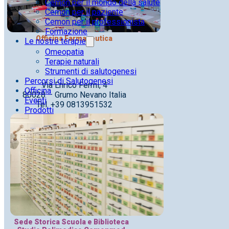
Cemon per il mondo della salute
Cemon per il paziente
Cemon per il professionista
Formazione
Officina Farmaceutica
Le nostre terapie
Omeopatia
Terapie naturali
Strumenti di salutogenesi
Percorsi di Salutogenesi
Via Enrico Fermi, 4
Officina
80028 – Grumo Nevano Italia
Eventi
Tel. +39 0813951532
Prodotti
Sede Storica Scuola e Biblioteca