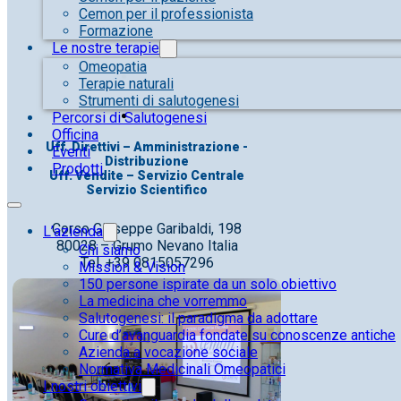
Cemon per il professionista
Formazione
Le nostre terapie
Omeopatia
Terapie naturali
Strumenti di salutogenesi
Percorsi di Salutogenesi
Officina
Uff. Direttivi – Amministrazione -
Eventi
Distribuzione
Prodotti
Uff. Vendite – Servizio Centrale
Servizio Scientifico
Corso Giuseppe Garibaldi, 198
L’azienda
80028 – Grumo Nevano Italia
Chi siamo
Tel. +39 0815057296
Mission & Vision
150 persone ispirate da un solo obiettivo
La medicina che vorremmo
Salutogenesi: il paradigma da adottare
Cure d’avanguardia fondate su conoscenze antiche
Azienda a vocazione sociale
Normativa Medicinali Omeopatici
I nostri obiettivi