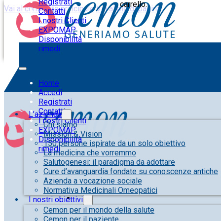
Registrati
carrello.
Vai al contenuto principale
Vai al piè di pagina
Contatti
I nostri Clienti
EXPOMAP
Disponibilità
rimedi
Home
Accedi
Registrati
Contatti
L’azienda
I nostri Clienti
Chi siamo
EXPOMAP
Mission & Vision
Disponibilità
150 persone ispirate da un solo obiettivo
rimedi
La medicina che vorremmo
Salutogenesi: il paradigma da adottare
Cure d’avanguardia fondate su conoscenze antiche
Azienda a vocazione sociale
Normativa Medicinali Omeopatici
I nostri obiettivi
Cemon per il mondo della salute
Cemon per il paziente