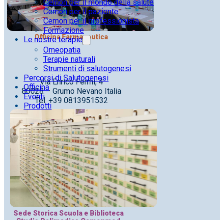
Cemon per il mondo della salute
Cemon per il paziente
Cemon per il professionista
Formazione
Officina Farmaceutica
Le nostre terapie
Omeopatia
Terapie naturali
Strumenti di salutogenesi
Percorsi di Salutogenesi
Via Enrico Fermi, 4
Officina
80028 – Grumo Nevano Italia
Eventi
Tel. +39 0813951532
Prodotti
Sede Storica Scuola e Biblioteca