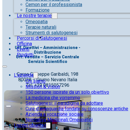
Cemon per il professionista
Formazione
Le nostre terapie
Omeopatia
Terapie naturali
Strumenti di salutogenesi
Percorsi di Salutogenesi
Officina
Uff. Direttivi – Amministrazione -
Eventi
Distribuzione
Prodotti
Uff. Vendite – Servizio Centrale
Servizio Scientifico
Corso Giuseppe Garibaldi, 198
L’azienda
80028 – Grumo Nevano Italia
Chi siamo
Tel. +39 0815057296
Mission & Vision
150 persone ispirate da un solo obiettivo
La medicina che vorremmo
Salutogenesi: il paradigma da adottare
Cure d’avanguardia fondate su conoscenze antiche
Azienda a vocazione sociale
Normativa Medicinali Omeopatici
I nostri obiettivi