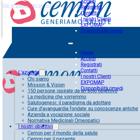
Accedi
Vai al contenuto principale
Vai al piè di pagina
Registrati
Contatti
I nostri Clienti
EXPOMAP
Disponibilità rimedi
Home
Accedi
Registrati
Contatti
L’azienda
I nostri Clienti
Chi siamo
EXPOMAP
Mission & Vision
Disponibilità rimedi
150 persone ispirate da un solo obiettivo
La medicina che vorremmo
Salutogenesi: il paradigma da adottare
Cure d’avanguardia fondate su conoscenze antiche
Azienda a vocazione sociale
Normativa Medicinali Omeopatici
I nostri obiettivi
Cemon per il mondo della salute
Cemon per il paziente