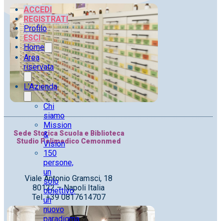
ACCEDI
REGISTRATI
Profilo
ESCI
Home
Area
riservata
L’Azienda
Chi
siamo
Mission
Sede Storica Scuola e Biblioteca
&
Studio Polimedico Cemonmed
Vision
150
persone,
un
Viale Antonio Gramsci, 18
solo
80122 – Napoli Italia
obiettivo:
Tel. +39 0817614707
un
nuovo
paradigma