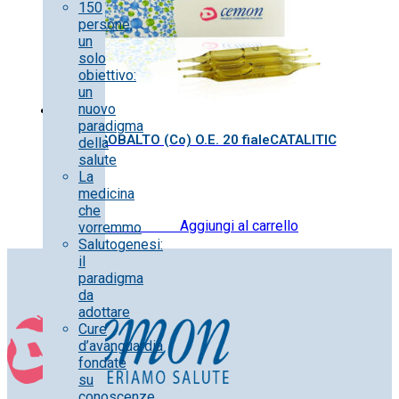
150
persone,
un
solo
obiettivo:
un
nuovo
paradigma
COBALTO (Co) O.E. 20 fialeCATALITIC
della
salute
La
medicina
che
20.00
€
IVA inclusa
Aggiungi al carrello
vorremmo
Salutogenesi:
il
paradigma
da
adottare
Cure
d’avanguardia
fondate
su
conoscenze