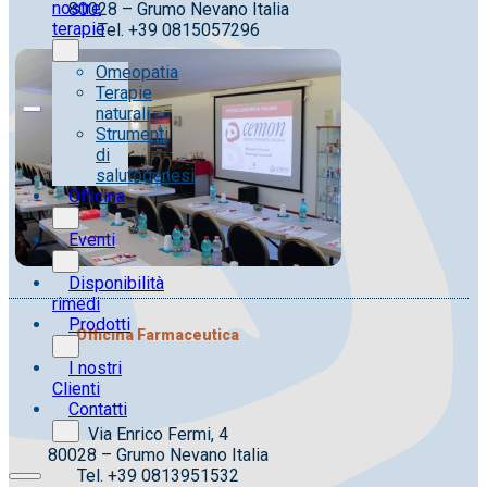
nostre
80028 – Grumo Nevano Italia
terapie
Tel. +39 0815057296
Omeopatia
Terapie
naturali
Strumenti
di
salutogenesi
Officina
Eventi
Disponibilità
rimedi
Prodotti
Officina Farmaceutica
I nostri
Clienti
Contatti
Via Enrico Fermi, 4
80028 – Grumo Nevano Italia
Tel. +39 0813951532