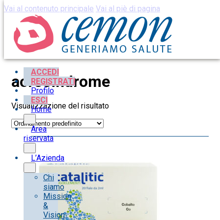
Vai al contenuto principale
Vai al piè di pagina
ACCEDI
acrosindrome
REGISTRATI
Profilo
ESCI
Visualizzazione del risultato
Home
Area
riservata
L’Azienda
Chi
siamo
Mission
&
Vision