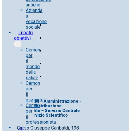
antiche
Azienda
a
vocazione
sociale
I nostri
obiettivi
Cemon
per
il
mondo
della
salute
Cemon
per
il
paziente
Uff. Direttivi – Amministrazione -
Cemon
Distribuzione
per
Uff. Vendite – Servizio Centrale
Servizio Scientifico
il
professionista
Le
Corso Giuseppe Garibaldi, 198