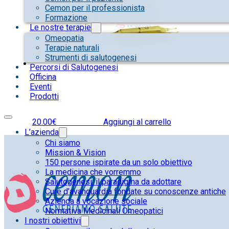
Cemon per il professionista
Formazione
Le nostre terapie
Omeopatia
Terapie naturali
Strumenti di salutogenesi
Percorsi di Salutogenesi
Officina
Eventi
Prodotti
20.00
€
IVA inclusa
Aggiungi al carrello
L’azienda
Chi siamo
Mission & Vision
150 persone ispirate da un solo obiettivo
La medicina che vorremmo
Salutogenesi: il paradigma da adottare
Cure d’avanguardia fondate su conoscenze antiche
Azienda a vocazione sociale
Normativa Medicinali Omeopatici
I nostri obiettivi