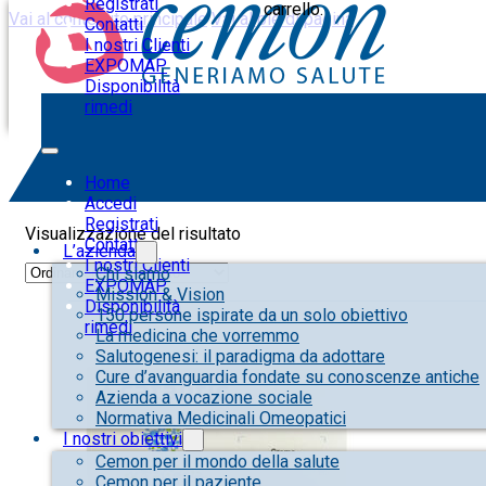
Registrati
carrello.
Vai al contenuto principale
Vai al piè di pagina
Contatti
I nostri Clienti
EXPOMAP
Disponibilità
rimedi
diabete di tipo II
Home
Accedi
Registrati
Visualizzazione del risultato
Contatti
L’azienda
I nostri Clienti
Chi siamo
EXPOMAP
Mission & Vision
Disponibilità
150 persone ispirate da un solo obiettivo
rimedi
La medicina che vorremmo
Salutogenesi: il paradigma da adottare
Cure d’avanguardia fondate su conoscenze antiche
Azienda a vocazione sociale
Normativa Medicinali Omeopatici
I nostri obiettivi
Cemon per il mondo della salute
Cemon per il paziente