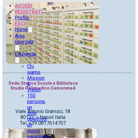
ACCEDI
REGISTRATI
Profilo
ESCI
Home
Area
riservata
L’Azienda
Chi
siamo
Mission
Sede Storica Scuola e Biblioteca
&
Studio Polimedico Cemonmed
Vision
150
persone,
un
Viale Antonio Gramsci, 18
solo
80122 – Napoli Italia
obiettivo:
Tel. +39 0817614707
un
nuovo
paradigma