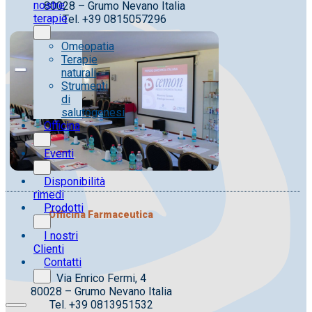
nostre
80028 – Grumo Nevano Italia
terapie
Tel. +39 0815057296
Omeopatia
Terapie
naturali
Strumenti
di
salutogenesi
Officina
Eventi
Disponibilità
rimedi
Prodotti
Officina Farmaceutica
I nostri
Clienti
Contatti
Via Enrico Fermi, 4
80028 – Grumo Nevano Italia
Tel. +39 0813951532