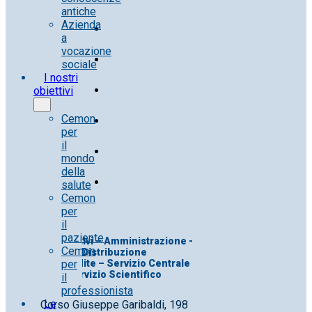
antiche
Azienda
a
vocazione
sociale
I nostri
obiettivi
Cemon
per
il
mondo
della
salute
Cemon
per
il
paziente
Uff. Direttivi – Amministrazione -
Cemon
Distribuzione
per
Uff. Vendite – Servizio Centrale
Servizio Scientifico
il
professionista
Le
Corso Giuseppe Garibaldi, 198