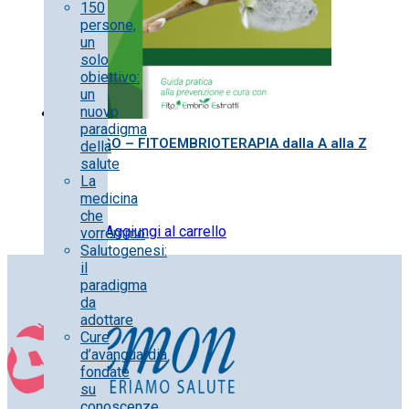
150
persone,
un
solo
obiettivo:
un
nuovo
paradigma
BRIGO – FITOEMBRIOTERAPIA dalla A alla Z
della
salute
La
medicina
che
15.00
€
Aggiungi al carrello
vorremmo
Salutogenesi:
il
paradigma
da
adottare
Cure
d’avanguardia
fondate
su
conoscenze