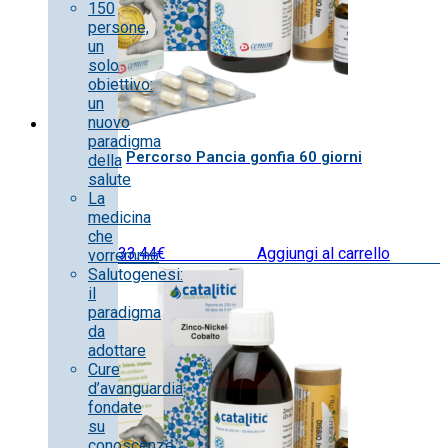
150
persone,
un
solo
obiettivo:
un
nuovo
paradigma
Percorso Pancia gonfia 60 giorni
della
salute
La
medicina
che
Il
Il
166.80
€
133.44
€
IVA inclusa
Aggiungi al carrello
vorremmo
prezzo
prezzo
Salutogenesi:
originale
attuale
il
era:
è:
paradigma
166.80€.
133.44€.
da
adottare
Cure
d’avanguardia
fondate
su
conoscenze