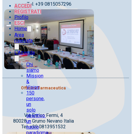
Tel. +39 0815057296
ACCEDI
REGISTRATI
Profilo
ESCI
Home
Area
riservata
L’Azienda
Chi
siamo
Mission
&
Vision
Officina Farmaceutica
150
persone,
un
solo
Via Enrico Fermi, 4
obiettivo:
80028 – Grumo Nevano Italia
un
Tel. +39 0813951532
nuovo
paradigma