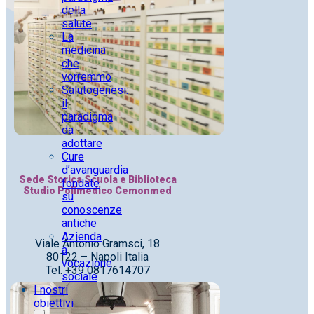
della
salute
La
medicina
che
vorremmo
Salutogenesi:
il
paradigma
da
adottare
Cure
d’avanguardia
Sede Storica Scuola e Biblioteca
fondate
Studio Polimedico Cemonmed
su
conoscenze
antiche
Azienda
Viale Antonio Gramsci, 18
a
80122 – Napoli Italia
vocazione
Tel. +39 0817614707
sociale
I nostri
obiettivi