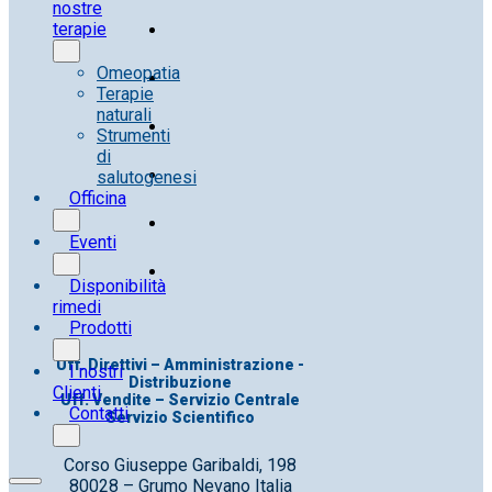
nostre
terapie
Omeopatia
Terapie
naturali
Strumenti
di
salutogenesi
Officina
Eventi
Disponibilità
rimedi
Prodotti
Uff. Direttivi – Amministrazione -
I nostri
Distribuzione
Clienti
Uff. Vendite – Servizio Centrale
Contatti
Servizio Scientifico
Corso Giuseppe Garibaldi, 198
80028 – Grumo Nevano Italia