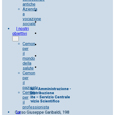
antiche
Azienda
a
vocazione
sociale
I nostri
obiettivi
Cemon
per
il
mondo
della
salute
Cemon
per
il
paziente
Uff. Direttivi – Amministrazione -
Cemon
Distribuzione
per
Uff. Vendite – Servizio Centrale
Servizio Scientifico
il
professionista
Le
Corso Giuseppe Garibaldi, 198