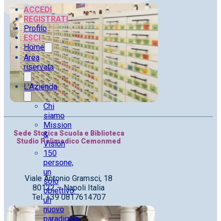
ACCEDI
REGISTRATI
Profilo
ESCI
Home
Area
riservata
L’Azienda
Chi
siamo
Mission
Sede Storica Scuola e Biblioteca
&
Studio Polimedico Cemonmed
Vision
150
persone,
un
Viale Antonio Gramsci, 18
solo
80122 – Napoli Italia
obiettivo:
Tel. +39 0817614707
un
nuovo
paradigma