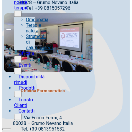
nostre
80028 – Grumo Nevano Italia
terapie
Tel. +39 0815057296
Omeopatia
Terapie
naturali
Strumenti
di
salutogenesi
Officina
Eventi
Disponibilità
rimedi
Prodotti
Officina Farmaceutica
I nostri
Clienti
Contatti
Via Enrico Fermi, 4
80028 – Grumo Nevano Italia
Tel. +39 0813951532