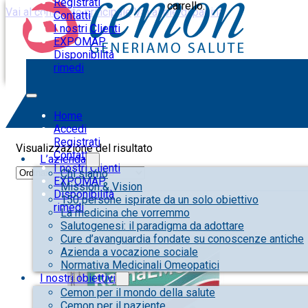
Registrati
carrello.
Vai al contenuto principale
Vai al piè di pagina
Contatti
I nostri Clienti
EXPOMAP
Disponibilità
rimedi
funzione digestiva
Home
Accedi
Registrati
Visualizzazione del risultato
Contatti
L’azienda
I nostri Clienti
Chi siamo
EXPOMAP
Mission & Vision
Disponibilità
150 persone ispirate da un solo obiettivo
rimedi
La medicina che vorremmo
Salutogenesi: il paradigma da adottare
Cure d’avanguardia fondate su conoscenze antiche
Azienda a vocazione sociale
Normativa Medicinali Omeopatici
I nostri obiettivi
Cemon per il mondo della salute
Cemon per il paziente