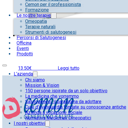
Cemon per il professionista
Formazione
Le nostre terapie
Omeopatia
Terapie naturali
Strumenti di salutogenesi
Percorsi di Salutogenesi
Officina
Eventi
Prodotti
13.50
€
IVA inclusa
Leggi tutto
L’azienda
Chi siamo
Mission & Vision
150 persone ispirate da un solo obiettivo
La medicina che vorremmo
Salutogenesi: il paradigma da adottare
Cure d’avanguardia fondate su conoscenze antiche
Azienda a vocazione sociale
Normativa Medicinali Omeopatici
I nostri obiettivi