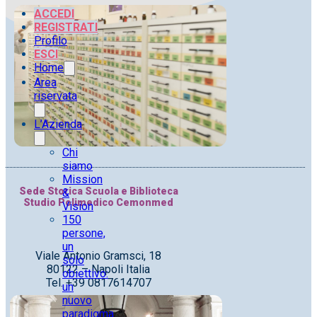
ACCEDI
REGISTRATI
Profilo
ESCI
Home
Area
riservata
L’Azienda
Chi
siamo
Mission
Sede Storica Scuola e Biblioteca
&
Studio Polimedico Cemonmed
Vision
150
persone,
un
Viale Antonio Gramsci, 18
solo
80122 – Napoli Italia
obiettivo:
Tel. +39 0817614707
un
nuovo
paradigma