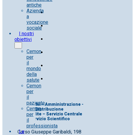
antiche
Azienda
a
vocazione
sociale
I nostri
obiettivi
Cemon
per
il
mondo
della
salute
Cemon
per
il
paziente
Uff. Direttivi – Amministrazione -
Cemon
Distribuzione
per
Uff. Vendite – Servizio Centrale
Servizio Scientifico
il
professionista
Le
Corso Giuseppe Garibaldi, 198