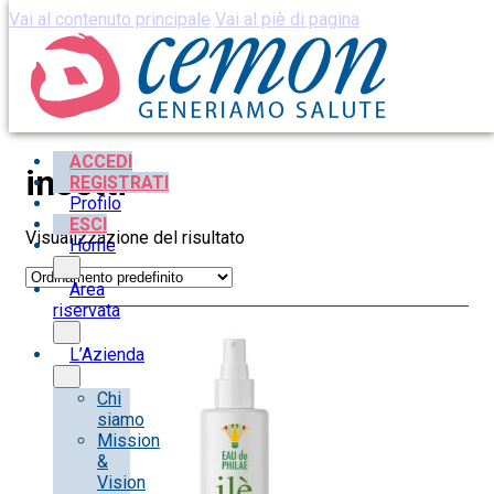
Vai al contenuto principale
Vai al piè di pagina
ACCEDI
insetti
REGISTRATI
Profilo
ESCI
Visualizzazione del risultato
Home
Area
riservata
L’Azienda
Chi
siamo
Mission
&
Vision