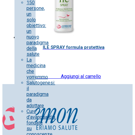
150
persone,
un
solo
obiettivo:
un
nuovo
paradigma
ILE SPRAY formula protettiva
della
salute
La
medicina
che
13.50
€
IVA inclusa
Aggiungi al carrello
vorremmo
Salutogenesi:
il
paradigma
da
adottare
Cure
d’avanguardia
fondate
su
conoscenze