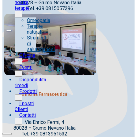
nostre
80028 – Grumo Nevano Italia
terapie
Tel. +39 0815057296
Omeopatia
Terapie
naturali
Strumenti
di
salutogenesi
Officina
Eventi
Disponibilità
rimedi
Prodotti
Officina Farmaceutica
I nostri
Clienti
Contatti
Via Enrico Fermi, 4
80028 – Grumo Nevano Italia
Tel. +39 0813951532