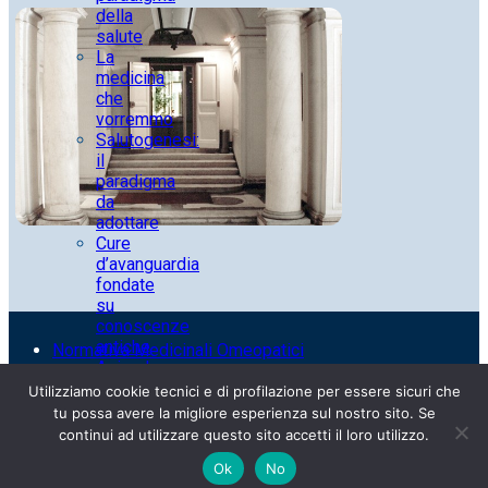
della
salute
La
medicina
che
vorremmo
Salutogenesi:
il
paradigma
da
adottare
Cure
d’avanguardia
fondate
su
conoscenze
antiche
Normativa Medicinali Omeopatici
Azienda
Privacy policy
a
Resi e Spedizioni
Utilizziamo cookie tecnici e di profilazione per essere sicuri che
vocazione
Termini e condizioni
tu possa avere la migliore esperienza sul nostro sito. Se
sociale
Whistleblowing
continui ad utilizzare questo sito accetti il loro utilizzo.
I nostri
Web agency
Ok
No
obiettivi