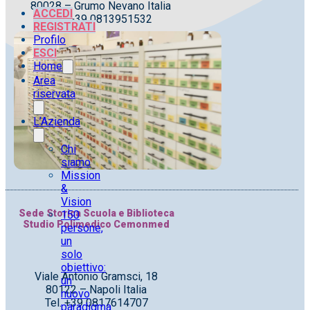
80028 – Grumo Nevano Italia
ACCEDI
Tel. +39 0813951532
REGISTRATI
Profilo
ESCI
Home
Area
riservata
L’Azienda
Chi
siamo
Mission
&
Vision
Sede Storica Scuola e Biblioteca
150
Studio Polimedico Cemonmed
persone,
un
solo
obiettivo:
Viale Antonio Gramsci, 18
un
80122 – Napoli Italia
nuovo
Tel. +39 0817614707
paradigma