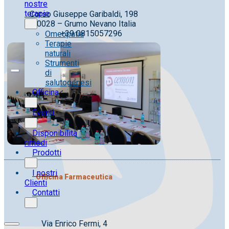
nostre
terapie
Corso Giuseppe Garibaldi, 198
80028 – Grumo Nevano Italia
Tel. +39 0815057296
Omeopatia
Terapie
naturali
Strumenti
di
salutogenesi
Officina
Eventi
Disponibilità
rimedi
Prodotti
I nostri
Officina Farmaceutica
Clienti
Contatti
Via Enrico Fermi, 4