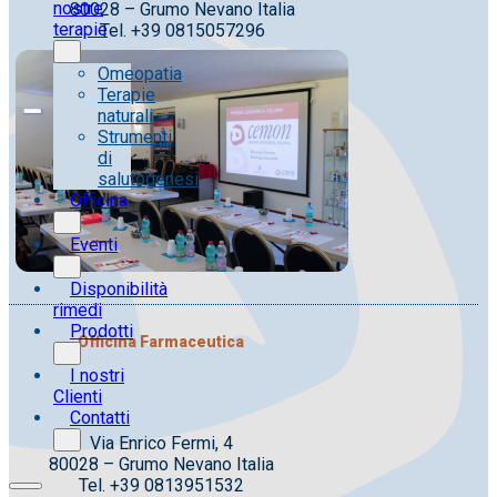
nostre
80028 – Grumo Nevano Italia
terapie
Tel. +39 0815057296
Omeopatia
Terapie
naturali
Strumenti
di
salutogenesi
Officina
Eventi
Disponibilità
rimedi
Prodotti
Officina Farmaceutica
I nostri
Clienti
Contatti
Via Enrico Fermi, 4
80028 – Grumo Nevano Italia
Tel. +39 0813951532