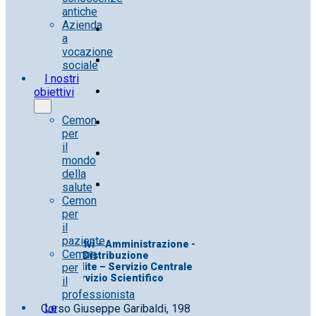
antiche
Azienda
a
vocazione
sociale
I nostri
obiettivi
Cemon
per
il
mondo
della
salute
Cemon
per
il
paziente
Uff. Direttivi – Amministrazione -
Cemon
Distribuzione
per
Uff. Vendite – Servizio Centrale
Servizio Scientifico
il
professionista
Le
Corso Giuseppe Garibaldi, 198