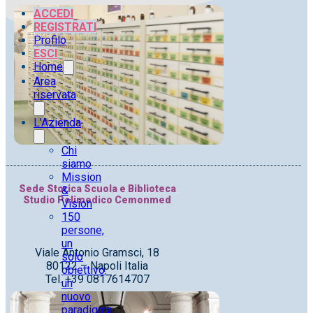
ACCEDI
REGISTRATI
Profilo
ESCI
Home
Area
riservata
L’Azienda
Chi
siamo
Mission
Sede Storica Scuola e Biblioteca
&
Studio Polimedico Cemonmed
Vision
150
persone,
un
Viale Antonio Gramsci, 18
solo
80122 – Napoli Italia
obiettivo:
Tel. +39 0817614707
un
nuovo
paradigma