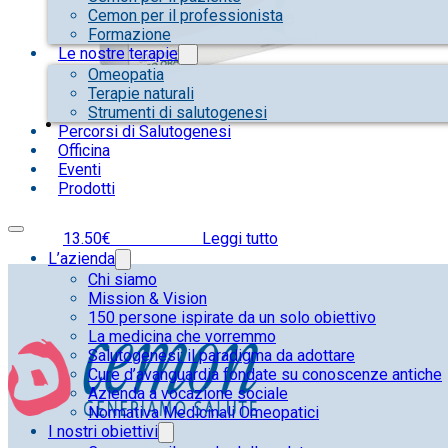
Cemon per il professionista
Formazione
Le nostre terapie
Omeopatia
Terapie naturali
Strumenti di salutogenesi
Percorsi di Salutogenesi
Officina
Eventi
Prodotti
13.50
€
IVA inclusa
Leggi tutto
L’azienda
Chi siamo
Mission & Vision
150 persone ispirate da un solo obiettivo
La medicina che vorremmo
Salutogenesi: il paradigma da adottare
Cure d’avanguardia fondate su conoscenze antiche
Azienda a vocazione sociale
Normativa Medicinali Omeopatici
I nostri obiettivi