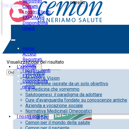
Registrati
carrello.
Vai al contenuto principale
Vai al piè di pagina
Contatti
I nostri Clienti
EXPOMAP
Disponibilità
rimedi
metilsulfonilmetano
Home
Accedi
Registrati
Visualizzazione del risultato
Contatti
L’azienda
I nostri Clienti
Chi siamo
EXPOMAP
Mission & Vision
Disponibilità
150 persone ispirate da un solo obiettivo
rimedi
La medicina che vorremmo
Salutogenesi: il paradigma da adottare
Cure d’avanguardia fondate su conoscenze antiche
Azienda a vocazione sociale
Normativa Medicinali Omeopatici
I nostri obiettivi
Cemon per il mondo della salute
Cemon per il paziente