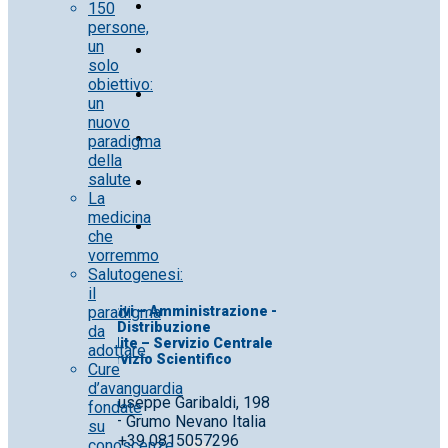
150
persone,
un
solo
obiettivo:
un
nuovo
paradigma
della
salute
La
medicina
che
vorremmo
Salutogenesi:
il
paradigma
Uff. Direttivi – Amministrazione -
Distribuzione
da
Uff. Vendite – Servizio Centrale
adottare
Servizio Scientifico
Cure
d’avanguardia
Corso Giuseppe Garibaldi, 198
fondate
80028 – Grumo Nevano Italia
su
Tel. +39 0815057296
conoscenze