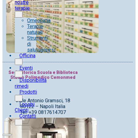
nostre
terapie
Omeopatia
Terapie
naturali
Strumenti
di
salutogenesi
Officina
Eventi
Sede Storica Scuola e Biblioteca
Studio Polimedico Cemonmed
Disponibilità
rimedi
Prodotti
Viale Antonio Gramsci, 18
I nostri
80122 – Napoli Italia
Clienti
Tel. +39 0817614707
Contatti