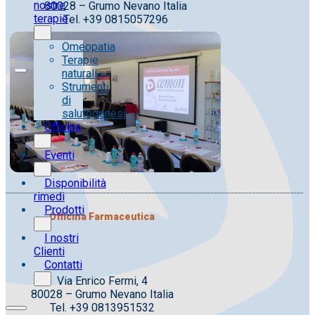
nostre
80028 – Grumo Nevano Italia
terapie
Tel. +39 0815057296
Omeopatia
Terapie
naturali
Strumenti
di
salutogenesi
Officina
Eventi
Disponibilità
rimedi
Prodotti
Officina Farmaceutica
I nostri
Clienti
Contatti
Via Enrico Fermi, 4
80028 – Grumo Nevano Italia
Tel. +39 0813951532