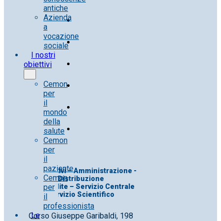
antiche
Azienda
a
vocazione
sociale
I nostri
obiettivi
Cemon
per
il
mondo
della
salute
Cemon
per
il
paziente
Uff. Direttivi – Amministrazione -
Cemon
Distribuzione
per
Uff. Vendite – Servizio Centrale
Servizio Scientifico
il
professionista
Le
Corso Giuseppe Garibaldi, 198