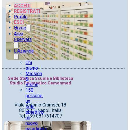
ACCEDI
REGISTRATI
Profilo
ESCI
Home
Area
riservata
L’Azienda
Chi
siamo
Mission
Sede Storica Scuola e Biblioteca
&
Studio Polimedico Cemonmed
Vision
150
persone,
un
Viale Antonio Gramsci, 18
solo
80122 – Napoli Italia
obiettivo:
Tel. +39 0817614707
un
nuovo
paradigma