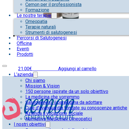
Cemon per il professionista
Formazione
Le nostre terapie
Omeopatia
Terapie naturali
Strumenti di salutogenesi
Percorsi di Salutogenesi
Officina
Eventi
Prodotti
21.00
€
IVA inclusa
Aggiungi al carrello
L’azienda
Chi siamo
Mission & Vision
150 persone ispirate da un solo obiettivo
La medicina che vorremmo
Salutogenesi: il paradigma da adottare
Cure d’avanguardia fondate su conoscenze antiche
Azienda a vocazione sociale
Normativa Medicinali Omeopatici
I nostri obiettivi