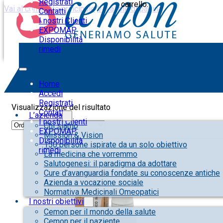
Registrati
carrello.
Vai al contenuto principale
Vai al piè di pagina
Contatti
I nostri Clienti
EXPOMAP
Disponibilità
rimedi
rachide
Home
Accedi
Registrati
Visualizzazione del risultato
Contatti
L’azienda
I nostri Clienti
Chi siamo
EXPOMAP
Mission & Vision
Disponibilità
150 persone ispirate da un solo obiettivo
rimedi
La medicina che vorremmo
Salutogenesi: il paradigma da adottare
Cure d’avanguardia fondate su conoscenze antiche
Azienda a vocazione sociale
Normativa Medicinali Omeopatici
I nostri obiettivi
Cemon per il mondo della salute
Cemon per il paziente