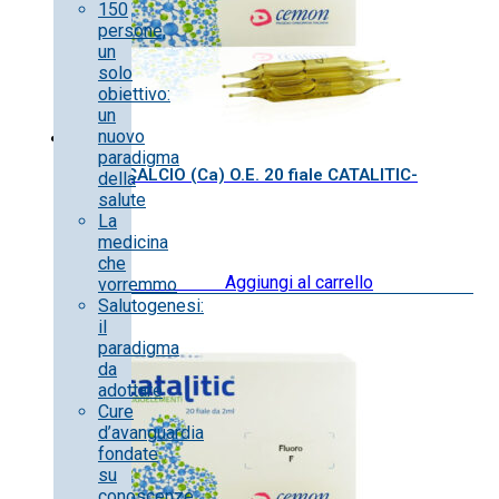
150
persone,
un
solo
obiettivo:
un
nuovo
paradigma
CALCIO (Ca) O.E. 20 fiale CATALITIC-
della
salute
La
medicina
che
20.00
€
IVA inclusa
Aggiungi al carrello
vorremmo
Salutogenesi:
il
paradigma
da
adottare
Cure
d’avanguardia
fondate
su
conoscenze