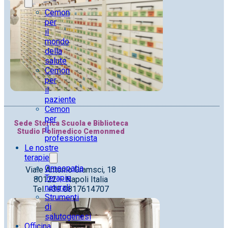
Cemon
per
il
mondo
della
salute
Cemon
per
il
paziente
Cemon
per
Sede Storica Scuola e Biblioteca
il
Studio Polimedico Cemonmed
professionista
Le nostre
terapie
Omeopatia
Viale Antonio Gramsci, 18
Terapie
80122 – Napoli Italia
naturali
Tel. +39 0817614707
Strumenti
di
salutogenesi
Officina