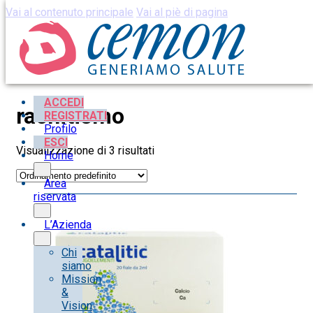
Vai al contenuto principale
Vai al piè di pagina
ACCEDI
rachitismo
REGISTRATI
Profilo
ESCI
Visualizzazione di 3 risultati
Home
Area
riservata
L’Azienda
Chi
siamo
Mission
&
Vision