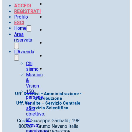
ACCEDI
REGISTRATI
Profilo
ESCI
Home
Area
riservata
L’Azienda
Chi
siamo
Mission
&
Vision
150
Uff. Direttivi – Amministrazione -
persone,
Distribuzione
un
Uff. Vendite – Servizio Centrale
solo
Servizio Scientifico
obiettivo:
un
Corso Giuseppe Garibaldi, 198
nuovo
80028 – Grumo Nevano Italia
paradigma
Tel. +39 0815057296