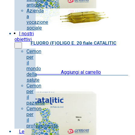
antiche
Azienda
a
vocazione
sociale
I nostri
obiettivi
FLUORO (F)OLIGO E. 20 fiale CATALITIC
Cemon
per
il
mondo
20.00
€
IVA inclusa
Aggiungi al carrello
della
salute
Cemon
per
il
paziente
Cemon
per
il
professionista
Le