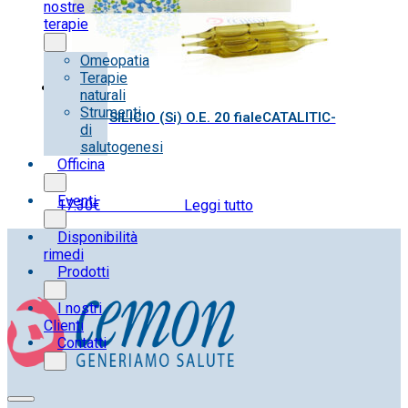
nostre
terapie
Omeopatia
Terapie
naturali
Strumenti
SILICIO (Si) O.E. 20 fialeCATALITIC-
di
salutogenesi
Officina
Eventi
17.30
€
IVA inclusa
Leggi tutto
Disponibilità
rimedi
Prodotti
I nostri
Clienti
Contatti