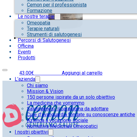
Cemon per il professionista
Formazione
Le nostre terapie
Omeopatia
Terapie naturali
Strumenti di salutogenesi
Percorsi di Salutogenesi
Officina
Eventi
Prodotti
43.00
€
IVA inclusa
Aggiungi al carrello
L’azienda
Chi siamo
Mission & Vision
150 persone ispirate da un solo obiettivo
La medicina che vorremmo
Salutogenesi: il paradigma da adottare
Cure d’avanguardia fondate su conoscenze antiche
Azienda a vocazione sociale
Normativa Medicinali Omeopatici
I nostri obiettivi