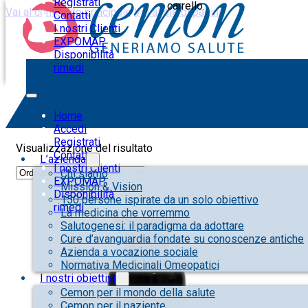
Registrati
carrello.
Vai al contenuto principale
Vai al piè di pagina
Contatti
I nostri Clienti
EXPOMAP
Disponibilità
rimedi
skincare
Home
Accedi
Registrati
Visualizzazione del risultato
Contatti
L’azienda
I nostri Clienti
Chi siamo
EXPOMAP
Mission & Vision
Disponibilità
150 persone ispirate da un solo obiettivo
rimedi
La medicina che vorremmo
Salutogenesi: il paradigma da adottare
Cure d’avanguardia fondate su conoscenze antiche
Azienda a vocazione sociale
Normativa Medicinali Omeopatici
I nostri obiettivi
Cemon per il mondo della salute
Cemon per il paziente