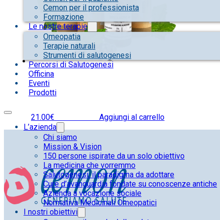
Cemon per il professionista
Formazione
Le nostre terapie
Omeopatia
Terapie naturali
Strumenti di salutogenesi
Percorsi di Salutogenesi
Officina
Eventi
Prodotti
21.00
€
IVA inclusa
Aggiungi al carrello
L’azienda
Chi siamo
Mission & Vision
150 persone ispirate da un solo obiettivo
La medicina che vorremmo
Salutogenesi: il paradigma da adottare
Cure d’avanguardia fondate su conoscenze antiche
Azienda a vocazione sociale
Normativa Medicinali Omeopatici
I nostri obiettivi