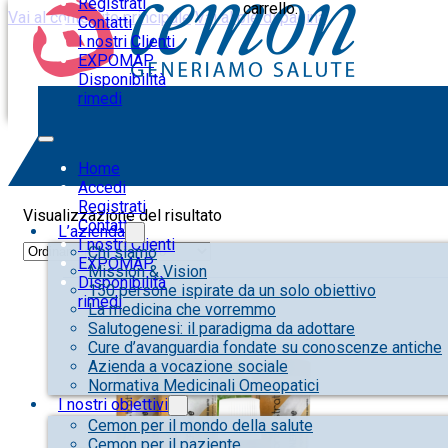
Registrati
carrello.
Vai al contenuto principale
Vai al piè di pagina
Contatti
I nostri Clienti
EXPOMAP
Disponibilità
rimedi
starnuti
Home
Accedi
Registrati
Visualizzazione del risultato
Contatti
L’azienda
I nostri Clienti
Chi siamo
EXPOMAP
Mission & Vision
Disponibilità
150 persone ispirate da un solo obiettivo
rimedi
La medicina che vorremmo
Salutogenesi: il paradigma da adottare
Cure d’avanguardia fondate su conoscenze antiche
Azienda a vocazione sociale
Normativa Medicinali Omeopatici
I nostri obiettivi
Cemon per il mondo della salute
Cemon per il paziente