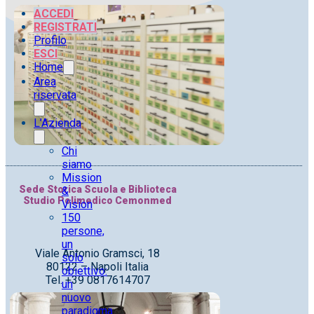
ACCEDI
REGISTRATI
Profilo
ESCI
Home
Area
riservata
L’Azienda
Chi
siamo
Mission
Sede Storica Scuola e Biblioteca
&
Studio Polimedico Cemonmed
Vision
150
persone,
un
Viale Antonio Gramsci, 18
solo
80122 – Napoli Italia
obiettivo:
Tel. +39 0817614707
un
nuovo
paradigma