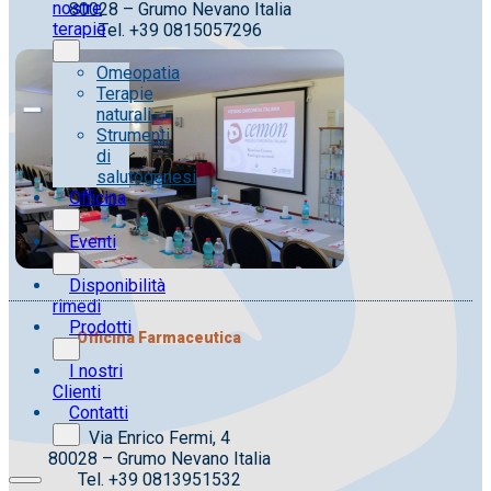
nostre
80028 – Grumo Nevano Italia
terapie
Tel. +39 0815057296
Omeopatia
Terapie
naturali
Strumenti
di
salutogenesi
Officina
Eventi
Disponibilità
rimedi
Prodotti
Officina Farmaceutica
I nostri
Clienti
Contatti
Via Enrico Fermi, 4
80028 – Grumo Nevano Italia
Tel. +39 0813951532