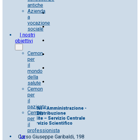
antiche
Azienda
a
vocazione
sociale
I nostri
obiettivi
Cemon
per
il
mondo
della
salute
Cemon
per
il
paziente
Uff. Direttivi – Amministrazione -
Cemon
Distribuzione
per
Uff. Vendite – Servizio Centrale
Servizio Scientifico
il
professionista
Le
Corso Giuseppe Garibaldi, 198