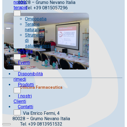
nostre
80028 – Grumo Nevano Italia
terapie
Tel. +39 0815057296
Omeopatia
Terapie
naturali
Strumenti
di
salutogenesi
Officina
Eventi
Disponibilità
rimedi
Prodotti
Officina Farmaceutica
I nostri
Clienti
Contatti
Via Enrico Fermi, 4
80028 – Grumo Nevano Italia
Tel. +39 0813951532