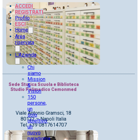
ACCEDI
REGISTRATI
Profilo
ESCI
Home
Area
riservata
L’Azienda
Chi
siamo
Mission
Sede Storica Scuola e Biblioteca
&
Studio Polimedico Cemonmed
Vision
150
persone,
un
Viale Antonio Gramsci, 18
solo
80122 – Napoli Italia
obiettivo:
Tel. +39 0817614707
un
nuovo
paradigma