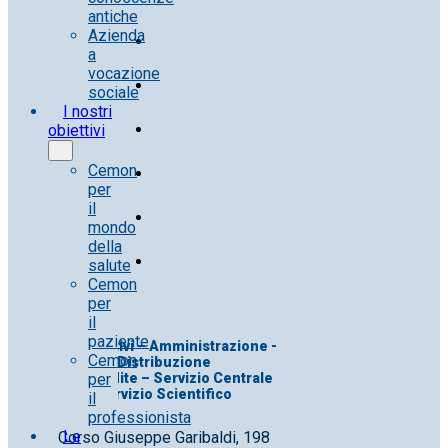
antiche
Azienda
a
vocazione
sociale
I nostri
obiettivi
Cemon
per
il
mondo
della
salute
Cemon
per
il
paziente
Uff. Direttivi – Amministrazione -
Cemon
Distribuzione
per
Uff. Vendite – Servizio Centrale
Servizio Scientifico
il
professionista
Le
Corso Giuseppe Garibaldi, 198