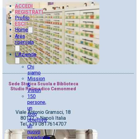
ACCEDI
REGISTRATI
Profilo
ESCI
Home
Area
riservata
L’Azienda
Chi
siamo
Mission
Sede Storica Scuola e Biblioteca
&
Studio Polimedico Cemonmed
Vision
150
persone,
un
Viale Antonio Gramsci, 18
solo
80122 – Napoli Italia
obiettivo:
Tel. +39 0817614707
un
nuovo
paradigma