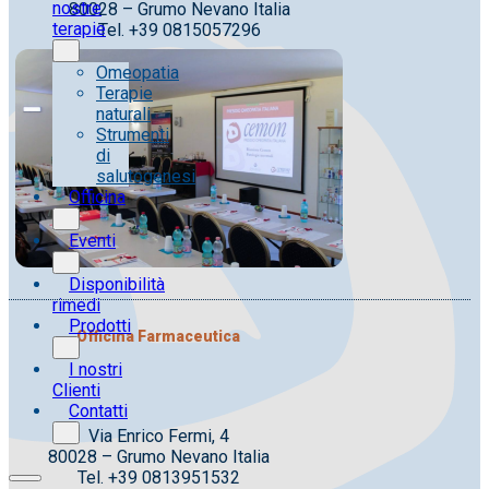
nostre
80028 – Grumo Nevano Italia
terapie
Tel. +39 0815057296
Omeopatia
Terapie
naturali
Strumenti
di
salutogenesi
Officina
Eventi
Disponibilità
rimedi
Prodotti
Officina Farmaceutica
I nostri
Clienti
Contatti
Via Enrico Fermi, 4
80028 – Grumo Nevano Italia
Tel. +39 0813951532