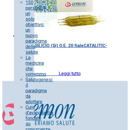
150
persone,
un
solo
obiettivo:
un
nuovo
paradigma
SILICIO (Si) O.E. 20 fialeCATALITIC-
della
salute
La
medicina
che
17.30
€
IVA inclusa
Leggi tutto
vorremmo
Salutogenesi:
il
paradigma
da
adottare
Cure
d’avanguardia
fondate
su
conoscenze