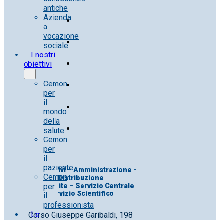
antiche
Azienda
a
vocazione
sociale
I nostri
obiettivi
Cemon
per
il
mondo
della
salute
Cemon
per
il
paziente
Uff. Direttivi – Amministrazione -
Cemon
Distribuzione
per
Uff. Vendite – Servizio Centrale
Servizio Scientifico
il
professionista
Le
Corso Giuseppe Garibaldi, 198