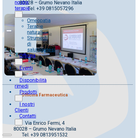
nostre
80028 – Grumo Nevano Italia
terapie
Tel. +39 0815057296
Omeopatia
Terapie
naturali
Strumenti
di
salutogenesi
Officina
Eventi
Disponibilità
rimedi
Prodotti
Officina Farmaceutica
I nostri
Clienti
Contatti
Via Enrico Fermi, 4
80028 – Grumo Nevano Italia
Tel. +39 0813951532