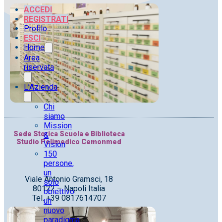
ACCEDI
REGISTRATI
Profilo
ESCI
Home
Area
riservata
L’Azienda
Chi
siamo
Mission
Sede Storica Scuola e Biblioteca
&
Studio Polimedico Cemonmed
Vision
150
persone,
un
Viale Antonio Gramsci, 18
solo
80122 – Napoli Italia
obiettivo:
Tel. +39 0817614707
un
nuovo
paradigma