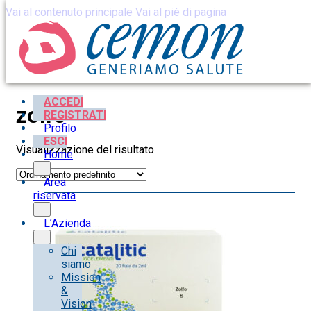
Vai al contenuto principale
Vai al piè di pagina
ACCEDI
zolfo
REGISTRATI
Profilo
ESCI
Visualizzazione del risultato
Home
Area
riservata
L’Azienda
Chi
siamo
Mission
&
Vision