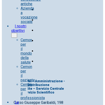
antiche
Azienda
a
vocazione
sociale
I nostri
obiettivi
Cemon
per
il
mondo
della
salute
Cemon
per
il
paziente
Uff. Direttivi – Amministrazione -
Cemon
Distribuzione
per
Uff. Vendite – Servizio Centrale
Servizio Scientifico
il
professionista
Le
Corso Giuseppe Garibaldi, 198