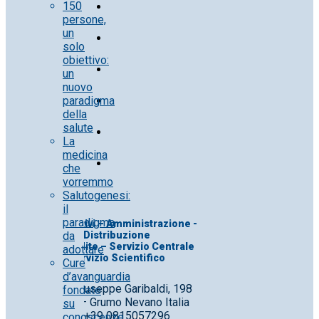
150
persone,
un
solo
obiettivo:
un
nuovo
paradigma
della
salute
La
medicina
che
vorremmo
Salutogenesi:
il
paradigma
Uff. Direttivi – Amministrazione -
da
Distribuzione
Uff. Vendite – Servizio Centrale
adottare
Servizio Scientifico
Cure
d’avanguardia
Corso Giuseppe Garibaldi, 198
fondate
80028 – Grumo Nevano Italia
su
Tel. +39 0815057296
conoscenze