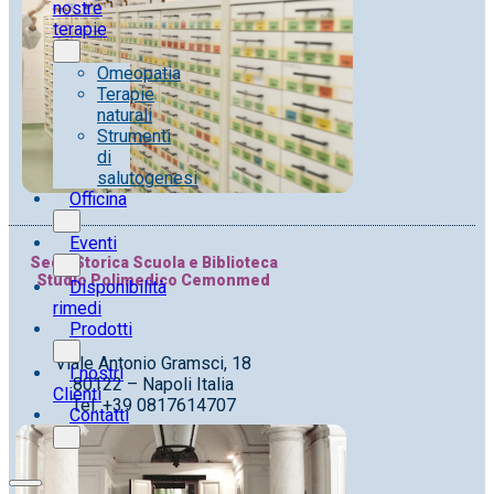
nostre
terapie
Omeopatia
Terapie
naturali
Strumenti
di
salutogenesi
Officina
Eventi
Sede Storica Scuola e Biblioteca
Studio Polimedico Cemonmed
Disponibilità
rimedi
Prodotti
Viale Antonio Gramsci, 18
I nostri
80122 – Napoli Italia
Clienti
Tel. +39 0817614707
Contatti