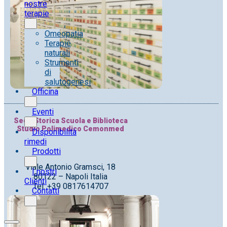
nostre
terapie
Omeopatia
Terapie
naturali
Strumenti
di
salutogenesi
Officina
Eventi
Sede Storica Scuola e Biblioteca
Studio Polimedico Cemonmed
Disponibilità
rimedi
Prodotti
Viale Antonio Gramsci, 18
I nostri
80122 – Napoli Italia
Clienti
Tel. +39 0817614707
Contatti