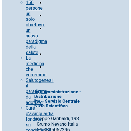
150
persone,
un
solo
obiettivo:
un
nuovo
paradigma
della
salute
La
medicina
che
vorremmo
Salutogenesi:
il
paradigma
Uff. Direttivi – Amministrazione -
da
Distribuzione
Uff. Vendite – Servizio Centrale
adottare
Servizio Scientifico
Cure
d’avanguardia
Corso Giuseppe Garibaldi, 198
fondate
80028 – Grumo Nevano Italia
su
Tel. +39 0815057296
conoscenze