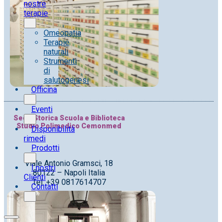
nostre
terapie
Omeopatia
Terapie
naturali
Strumenti
di
salutogenesi
Officina
Eventi
Sede Storica Scuola e Biblioteca
Studio Polimedico Cemonmed
Disponibilità
rimedi
Prodotti
Viale Antonio Gramsci, 18
I nostri
80122 – Napoli Italia
Clienti
Tel. +39 0817614707
Contatti