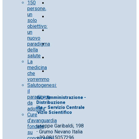
150
persone,
un
solo
obiettivo:
un
nuovo
paradigma
della
salute
La
medicina
che
vorremmo
Salutogenesi:
il
paradigma
Uff. Direttivi – Amministrazione -
da
Distribuzione
Uff. Vendite – Servizio Centrale
adottare
Servizio Scientifico
Cure
d’avanguardia
Corso Giuseppe Garibaldi, 198
fondate
80028 – Grumo Nevano Italia
su
Tel. +39 0815057296
conoscenze