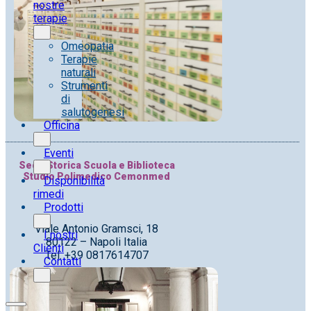
nostre
terapie
Omeopatia
Terapie
naturali
Strumenti
di
salutogenesi
Officina
Eventi
Sede Storica Scuola e Biblioteca
Studio Polimedico Cemonmed
Disponibilità
rimedi
Prodotti
Viale Antonio Gramsci, 18
I nostri
80122 – Napoli Italia
Clienti
Tel. +39 0817614707
Contatti