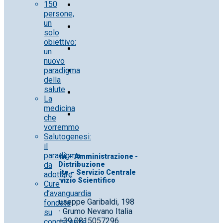
150
persone,
un
solo
obiettivo:
un
nuovo
paradigma
della
salute
La
medicina
che
vorremmo
Salutogenesi:
il
paradigma
Uff. Direttivi – Amministrazione -
da
Distribuzione
Uff. Vendite – Servizio Centrale
adottare
Servizio Scientifico
Cure
d’avanguardia
Corso Giuseppe Garibaldi, 198
fondate
80028 – Grumo Nevano Italia
su
Tel. +39 0815057296
conoscenze