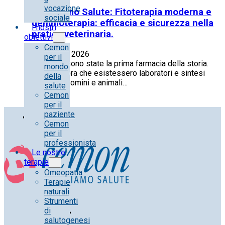
vocazione
Generiamo Salute: Fitoterapia moderna e
sociale
gemmoterapia: efficacia e sicurezza nella
I nostri
pratica veterinaria.
obiettivi
Cemon
28 Maggio 2026
per il
Le piante sono state la prima farmacia della storia.
mondo
Prima ancora che esistessero laboratori e sintesi
della
chimiche, uomini e animali…
salute
Cemon
per il
paziente
Cemon
per il
professionista
Le nostre
terapie
Omeopatia
Terapie
naturali
Strumenti
di
salutogenesi