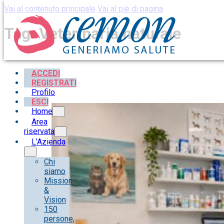
Vai al contenuto principale
Vai al piè di pagina
Tag:
Veterinaria naturale
ACCEDI
REGISTRATI
Profilo
ESCI
Home
Area
riservata
L’Azienda
Chi
siamo
Mission
&
Vision
150
persone,