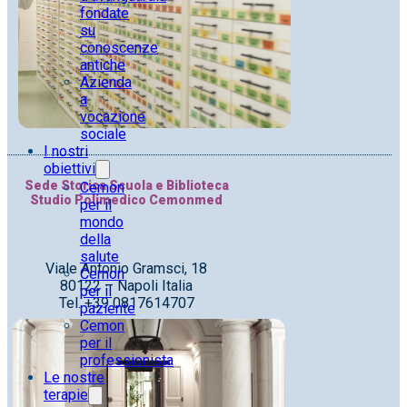
fondate
su
conoscenze
antiche
Azienda
a
vocazione
sociale
I nostri
obiettivi
Sede Storica Scuola e Biblioteca
Cemon
Studio Polimedico Cemonmed
per il
mondo
della
salute
Viale Antonio Gramsci, 18
Cemon
80122 – Napoli Italia
per il
Tel. +39 0817614707
paziente
Cemon
per il
professionista
Le nostre
terapie