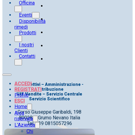
Officina
Eventi
Disponibilità
rimedi
Prodotti
I nostri
Clienti
Contatti
ACCEDI
Uff. Direttivi – Amministrazione -
REGISTRATI
Distribuzione
Uff. Vendite – Servizio Centrale
Profilo
Servizio Scientifico
ESCI
Home
Corso Giuseppe Garibaldi, 198
Area
80028 – Grumo Nevano Italia
riservata
Tel. +39 0815057296
L’Azienda
Chi