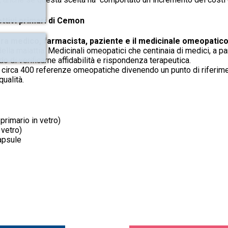
ettivi primari di Cemon
a fra medico, farmacista, paziente e il medicinale omeopatic
 della malattia. Medicinali omeopatici che centinaia di medici, a p
di verificarne affidabilità e rispondenza terapeutica.
irca 400 referenze omeopatiche divenendo un punto di riferimento
ualità.
primario in vetro)
 vetro)
capsule