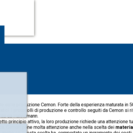
iello della produzione Cemon. Forte della esperienza maturata in 
patici. I protocolli di produzione e controllo seguiti da Cemon s
itti da Hahnemann.
etto principio attivo, la loro produzione richiede una attenzione tu
ca. Cemon pone molta attenzione anche nella scelta dei
materia
,
anche se questa scelta ha comportato un incremento dei costi 