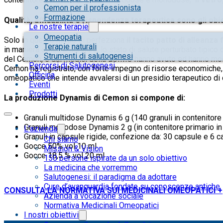
Cemon per il professionista
Formazione
Qualità, affidabilità e rispondenza terapeutica sono gli obi
Le nostre terapie
Omeopatia
Solo in questo modo si perfeziona
il tacito patto di alleanz
Terapie naturali
in maniera dolce e duratura, lo stato di salute perturbato tipico
Strumenti di salutogenesi
del Cemon, e dai medici della LUIMO hanno avuto ed hanno modo 
Percorsi di Salutogenesi
Cemon ha registrato, con forte impegno di risorse economiche, c
Officina
omeopatico che intende avvalersi di un presidio terapeutico di q
Eventi
Prodotti
La produzione Dynamis di Cemon si compone di:
Granuli multidose Dynamis 6 g (140 granuli in contenitore 
Granuli monodose Dynamis 2 g (in contenitore primario in
L’azienda
Granuli in capsule rigide, confezione da: 30 capsule e 6 
Chi siamo
Gocce 50% vol 10 ml
Mission & Vision
Gocce 18,5 % vol 20 ml
150 persone ispirate da un solo obiettivo
La medicina che vorremmo
Salutogenesi: il paradigma da adottare
Cure d’avanguardia fondate su conoscenze antiche
CONSULTA LA NORMATIVA SUI MEDICINALI OMEOPATICI +
Azienda a vocazione sociale
Normativa Medicinali Omeopatici
I nostri obiettivi