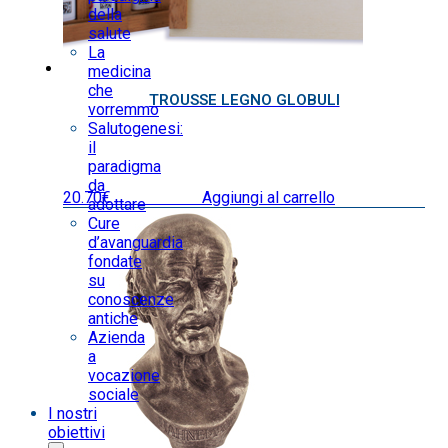
della
salute
La
medicina
che
TROUSSE LEGNO GLOBULI
vorremmo
Salutogenesi:
il
paradigma
da
20.70
€
IVA inclusa
Aggiungi al carrello
adottare
Cure
d’avanguardia
fondate
su
conoscenze
antiche
Azienda
a
vocazione
sociale
I nostri
obiettivi