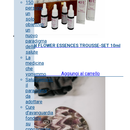
150
persone,
un
solo
obiettivo:
un
nuovo
paradigma
CEMON FLOWER ESSENCES TROUSSE-SET 10ml
della
salute
La
medicina
che
399.40
€
IVA inclusa
Aggiungi al carrello
vorremmo
Salutogenesi:
il
paradigma
da
adottare
Cure
d’avanguardia
fondate
su
conoscenze