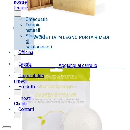
nostre
terapie
Omeopatia
Terapie
naturali
Strumenti
VALIGETTA IN LEGNO PORTA RIMEDI
di
salutogenesi
Officina
Eventi
36.60
€
IVA inclusa
Aggiungi al carrello
Disponibilità
rimedi
Prodotti
I nostri
Clienti
Contatti