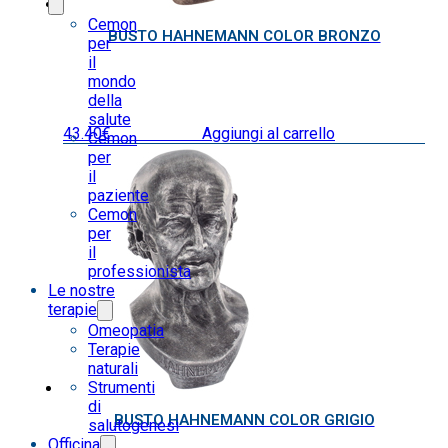
Cemon
BUSTO HAHNEMANN COLOR BRONZO
per
il
mondo
della
salute
43.40
€
IVA inclusa
Aggiungi al carrello
Cemon
per
il
paziente
Cemon
per
il
professionista
Le nostre
terapie
Omeopatia
Terapie
naturali
Strumenti
di
BUSTO HAHNEMANN COLOR GRIGIO
salutogenesi
Officina