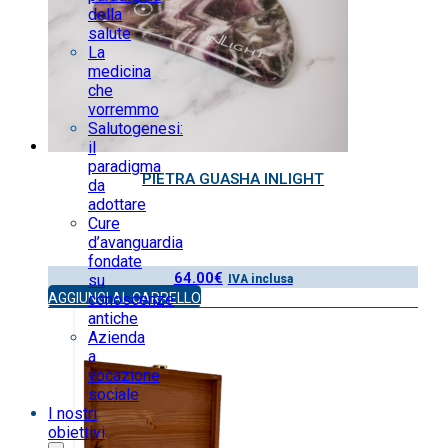
della
salute
La
medicina
che
vorremmo
Salutogenesi:
il
paradigma
PIETRA GUASHA INLIGHT
da
adottare
Cure
d’avanguardia
fondate
64.00
€
su
IVA inclusa
conoscenze
AGGIUNGI AL CARRELLO
antiche
Azienda
a
vocazione
sociale
I nostri
obiettivi