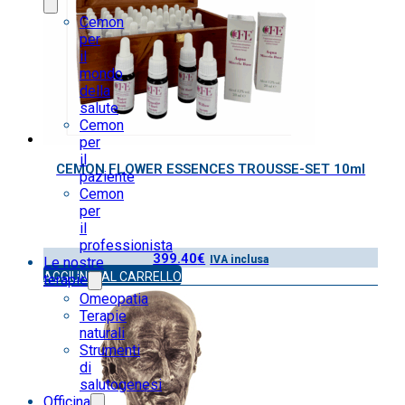
Cemon
per
il
mondo
della
salute
Cemon
per
il
CEMON FLOWER ESSENCES TROUSSE-SET 10ml
paziente
Cemon
per
il
professionista
399.40
€
IVA inclusa
Le nostre
AGGIUNGI AL CARRELLO
terapie
Omeopatia
Terapie
naturali
Strumenti
di
salutogenesi
Officina