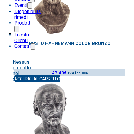
Eventi
Disponibilità
rimedi
Prodotti
I nostri
Clienti
BUSTO HAHNEMANN COLOR BRONZO
Contatti
Nessun
prodotto
43.40
€
nel
IVA inclusa
carrello.
AGGIUNGI AL CARRELLO