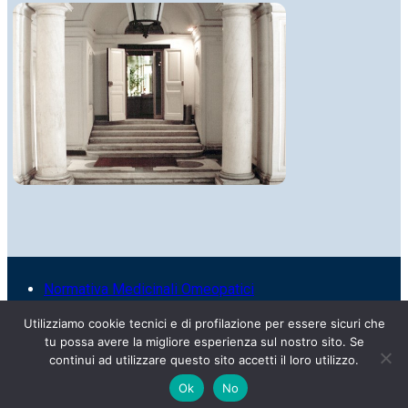
Normativa Medicinali Omeopatici
Privacy policy
Resi e Spedizioni
Utilizziamo cookie tecnici e di profilazione per essere sicuri che
Termini e condizioni
tu possa avere la migliore esperienza sul nostro sito. Se
Whistleblowing
continui ad utilizzare questo sito accetti il loro utilizzo.
Web agency
Ok
No