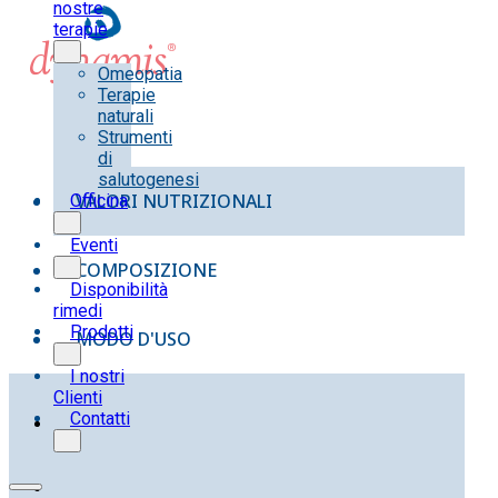
nostre
terapie
Omeopatia
Terapie
naturali
Strumenti
di
salutogenesi
VALORI NUTRIZIONALI
Officina
Eventi
COMPOSIZIONE
Disponibilità
rimedi
Prodotti
MODO D'USO
I nostri
Clienti
Contatti