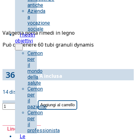
antiche
Azienda
a
vocazione
sociale
Valigetta porta rimedi in legno
I nostri
obiettivi
Può contenere 60 tubi granuli dynamis
Cemon
per
il
mondo
36.60
€
IVA inclusa
della
salute
Cemon
14 disponibili
per
il
VALIGETTA
Aggiungi al carrello
paziente
IN
Cemon
LEGNO
per
PORTA
il
Linea:
RIMEDI
professionista
Le
quantità