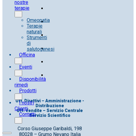
nostre
terapie
Omeopatia
Terapie
naturali
Strumenti
di
salutogenesi
Officina
Eventi
Disponibilità
rimedi
Prodotti
Uff. Direttivi – Amministrazione -
I nostri
Distribuzione
Clienti
Uff. Vendite – Servizio Centrale
Contatti
Servizio Scientifico
Corso Giuseppe Garibaldi, 198
80028 – Grumo Nevano Italia