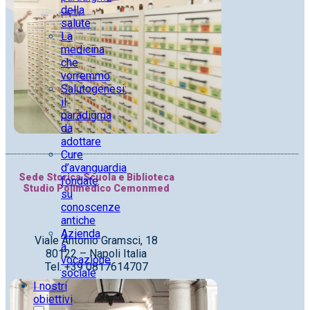
della
salute
La
medicina
che
vorremmo
Salutogenesi:
il
paradigma
da
adottare
Cure
d’avanguardia
Sede Storica Scuola e Biblioteca
fondate
Studio Polimedico Cemonmed
su
conoscenze
antiche
Azienda
Viale Antonio Gramsci, 18
a
80122 – Napoli Italia
vocazione
Tel. +39 0817614707
sociale
I nostri
obiettivi