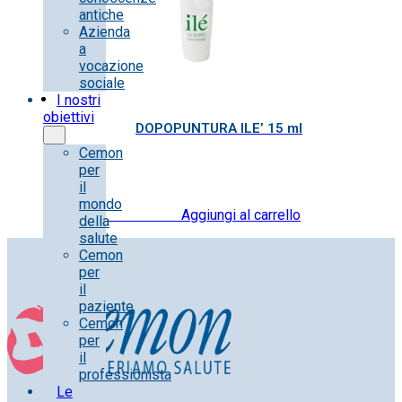
antiche
Azienda
a
vocazione
sociale
I nostri
obiettivi
DOPOPUNTURA ILE’ 15 ml
Cemon
per
il
mondo
11.50
€
IVA inclusa
Aggiungi al carrello
della
salute
Cemon
per
il
paziente
Cemon
per
il
professionista
Le