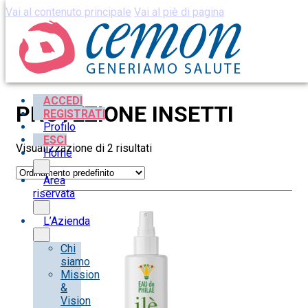
Vai al contenuto principale
Vai al piè di pagina
ACCEDI
PROTEZIONE INSETTI
REGISTRATI
Profilo
ESCI
Visualizzazione di 2 risultati
Home
Area
riservata
L’Azienda
Chi
siamo
Mission
&
Vision