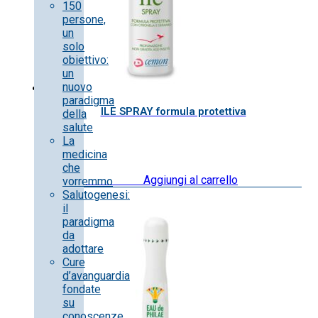
150
persone,
un
solo
obiettivo:
un
nuovo
paradigma
ILE SPRAY formula protettiva
della
salute
La
medicina
che
13.50
€
IVA inclusa
Aggiungi al carrello
vorremmo
Salutogenesi:
il
paradigma
da
adottare
Cure
d’avanguardia
fondate
su
conoscenze