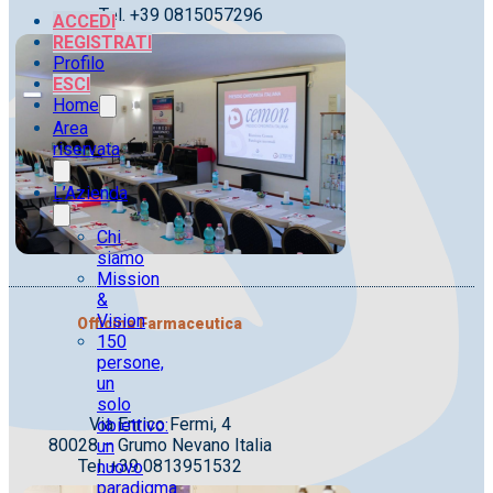
Tel. +39 0815057296
ACCEDI
REGISTRATI
Profilo
ESCI
Home
Area
riservata
L’Azienda
Chi
siamo
Mission
&
Vision
Officina Farmaceutica
150
persone,
un
solo
Via Enrico Fermi, 4
obiettivo:
80028 – Grumo Nevano Italia
un
Tel. +39 0813951532
nuovo
paradigma