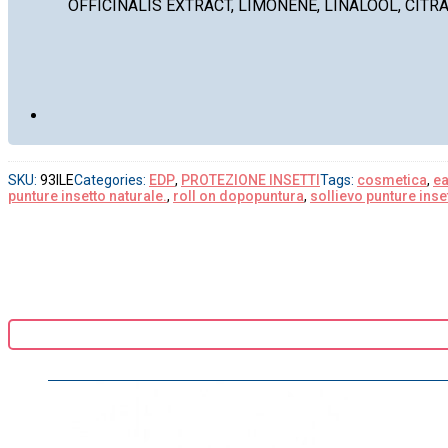
OFFICINALIS EXTRACT, LIMONENE, LINALOOL, CIT
SKU:
93ILE
Categories:
EDP
,
PROTEZIONE INSETTI
Tags:
cosmetica
,
ea
punture insetto naturale.
,
roll on dopopuntura
,
sollievo punture inse