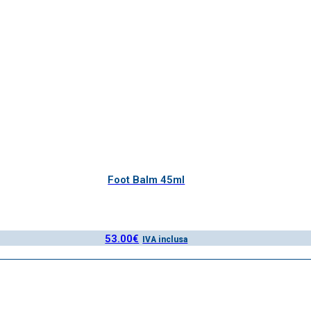
Foot Balm 45ml
53.00
€
IVA inclusa