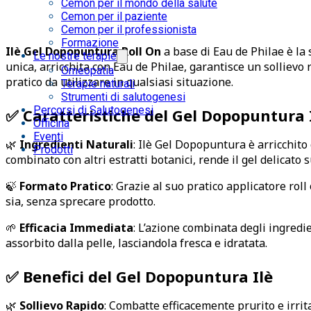
Cemon per il mondo della salute
Cemon per il paziente
Cemon per il professionista
Formazione
Ilè Gel Dopopuntura Roll On
a base di Eau de Philae è la 
Le nostre terapie
unica, arricchita con Eau de Philae, garantisce un sollievo 
Omeopatia
pratico da utilizzare in qualsiasi situazione.
Terapie naturali
Strumenti di salutogenesi
Percorsi di Salutogenesi
✅ Caratteristiche del Gel Dopopuntura 
Officina
Eventi
🌿
Ingredienti Naturali
: Ilè Gel Dopopuntura è arricchito
Prodotti
combinato con altri estratti botanici, rende il gel delicato s
🍃
Formato Pratico
: Grazie al suo pratico applicatore rol
sia, senza sprecare prodotto.
🌱
Efficacia Immediata
: L’azione combinata degli ingredi
assorbito dalla pelle, lasciandola fresca e idratata.
✅ Benefici del Gel Dopopuntura Ilè
🌿
Sollievo Rapido
: Combatte efficacemente prurito e irrit