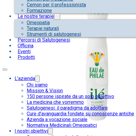
Cemon per il professionista
Formazione
Le nostre terapie
Omeopatia
Terapie naturali
Strumenti di salutogenesi
Percorsi di Salutogenesi
Officina
Eventi
Prodotti
L’azienda
Chi siamo
Mission & Vision
150 persone ispirate da un solo obiettivo
La medicina che vorremmo
Salutogenesi: il paradigma da adottare
Cure d’avanguardia fondate su conoscenze antiche
Azienda a vocazione sociale
Normativa Medicinali Omeopatici
I nostri obiettivi