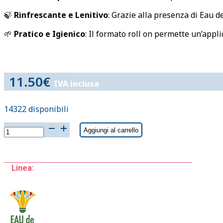
🍃
Rinfrescante e Lenitivo
: Grazie alla presenza di Eau de
🌱
Pratico e Igienico
: Il formato roll on permette un’appl
11.50
€
IVA inclusa
14322 disponibili
DOPOPUNTURA
Aggiungi al carrello
ILE'
15
ml
Linea:
quantità