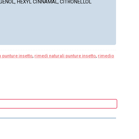
UGENOL, HEXYL CINNAMAL, CITRONELLOL
o punture insetto
,
rimedi naturali punture insetto
,
rimedio