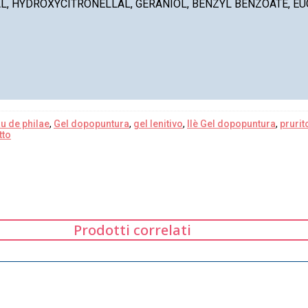
RAL, HYDROXYCITRONELLAL, GERANIOL, BENZYL BENZOATE, E
u de philae
,
Gel dopopuntura
,
gel lenitivo
,
Ilè Gel dopopuntura
,
prurit
tto
Prodotti correlati