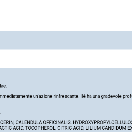
lae.
immediatamente un’azione rinfrescante. Ilé ha una gradevole pro
.
LYCERIN, CALENDULA OFFICINALIS, HYDROXYPROPYLCELLULOS
LACTIC ACID, TOCOPHEROL, CITRIC ACID, LILIUM CANDIDUM