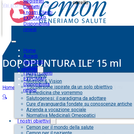
Registrati
carrello.
Vai al contenuto principale
Vai al piè di pagina
Contatti
I nostri Clienti
EXPOMAP
Disponibilità
rimedi
Home
Accedi
DOPOPUNTURA ILE’ 15 ml
Registrati
Contatti
L’azienda
I nostri Clienti
Chi siamo
EXPOMAP
Mission & Vision
Disponibilità
150 persone ispirate da un solo obiettivo
Home
/
PROTEZIONE INSETTI
/
DOPOPUNTURA ILE’ 15 ml
rimedi
La medicina che vorremmo
🔍
Salutogenesi: il paradigma da adottare
Cure d’avanguardia fondate su conoscenze antiche
Azienda a vocazione sociale
Normativa Medicinali Omeopatici
I nostri obiettivi
Cemon per il mondo della salute
Cemon per il paziente