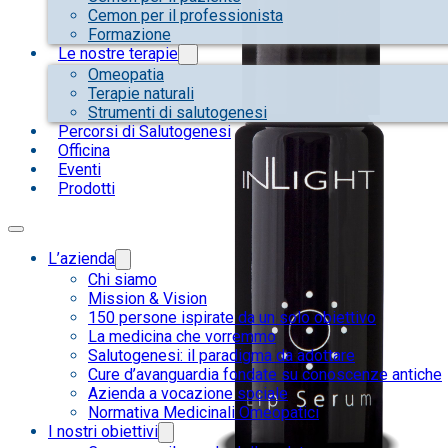
Cemon per il professionista
Formazione
Le nostre terapie
Omeopatia
Terapie naturali
Strumenti di salutogenesi
Percorsi di Salutogenesi
Officina
Eventi
Prodotti
L’azienda
Chi siamo
Mission & Vision
150 persone ispirate da un solo obiettivo
La medicina che vorremmo
Salutogenesi: il paradigma da adottare
Cure d’avanguardia fondate su conoscenze antiche
Azienda a vocazione sociale
Normativa Medicinali Omeopatici
I nostri obiettivi