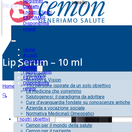
Registrati
carrello.
Vai al contenuto principale
Vai al piè di pagina
Contatti
I nostri Clienti
EXPOMAP
Disponibilità
rimedi
Home
Accedi
Lip Serum – 10 ml
Registrati
Contatti
L’azienda
I nostri Clienti
Chi siamo
EXPOMAP
Mission & Vision
Disponibilità
150 persone ispirate da un solo obiettivo
Home
/
Varie
/
Lip Serum – 10 ml
rimedi
La medicina che vorremmo
🔍
Salutogenesi: il paradigma da adottare
Cure d’avanguardia fondate su conoscenze antiche
Azienda a vocazione sociale
Normativa Medicinali Omeopatici
I nostri obiettivi
Cemon per il mondo della salute
Cemon per il paziente