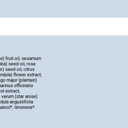
e) fruit oil, sesamum
ba) seed oil, rosa
) seed oil, citrus
endula) flower extract,
go major (plantain)
arinus officinalis
ot extract,
m verum (star anise)
ndula angustifolia
nalool*, limonene*.