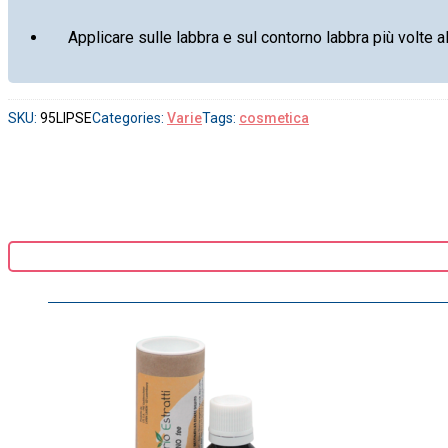
Applicare sulle labbra e sul contorno labbra più volte 
SKU:
95LIPSE
Categories:
Varie
Tags:
cosmetica