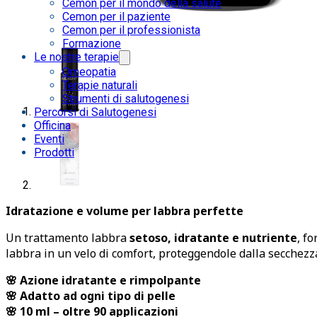
Cemon per il mondo della salute
Cemon per il paziente
Cemon per il professionista
Formazione
Le nostre terapie
Omeopatia
Terapie naturali
Strumenti di salutogenesi
Percorsi di Salutogenesi
Officina
Eventi
Prodotti
Idratazione e volume per labbra perfette
Un trattamento labbra
setoso, idratante e nutriente
, f
labbra in un velo di comfort, proteggendole dalla secchezz
🌸 Azione idratante e rimpolpante
🌸 Adatto ad ogni tipo di pelle
🌸 10 ml – oltre 90 applicazioni