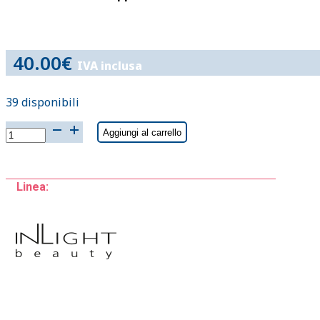
40.00
€
IVA inclusa
39 disponibili
Lip
Aggiungi al carrello
Serum
-
10
Linea:
ml
quantità