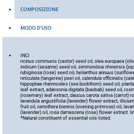
COMPOSIZIONE
MODO D'USO
INCI
ricinus communis (castor) seed oil, olea europaea (oliv
indicum (sesame) seed oil, simmondsia chinensis (jojo
rubiginosa (rose) seed oil, helianthus annuus (sunflower
reticulata (tangerine) peel oil, calendula officinalis (cal
hippophae rhamnoides (sea buckthorn) seed oil, planta
leaf extract, adansonia digitata (baobab) seed oil, rosm
(rosemary) leaf extract, daucus carota sativa (carrot) ro
lavandula angustifolia (lavender) flower extract, illiciu
fruit oil, oenothera biennis (evening primrose) oil, lava
(lavender) oil, rosa damascena (rose) flower extract. li
*Natural constituent of essential oils listed.