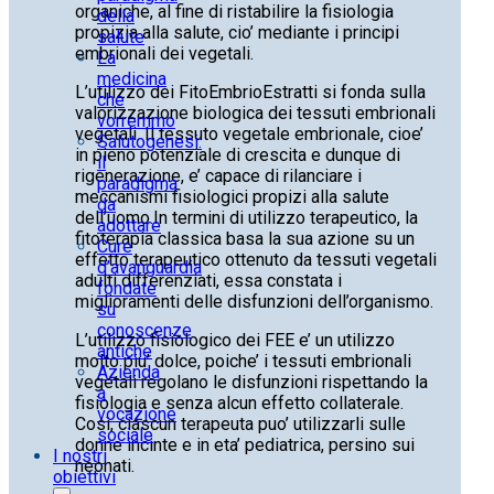
organiche, al fine di ristabilire la fisiologia
della
propizia alla salute, cio’ mediante i principi
salute
embrionali dei vegetali.
La
medicina
L’utilizzo dei FitoEmbrioEstratti si fonda sulla
che
valorizzazione biologica dei tessuti embrionali
vorremmo
vegetali. Il tessuto vegetale embrionale, cioe’
Salutogenesi:
in pieno potenziale di crescita e dunque di
il
rigenerazione, e’ capace di rilanciare i
paradigma
meccanismi fisiologici propizi alla salute
da
dell’uomo.In termini di utilizzo terapeutico, la
adottare
fitoterapia classica basa la sua azione su un
Cure
effetto terapeutico ottenuto da tessuti vegetali
d’avanguardia
adulti differenziati, essa constata i
fondate
miglioramenti delle disfunzioni dell’organismo.
su
conoscenze
L’utilizzo fisiologico dei FEE e’ un utilizzo
antiche
molto piu’ dolce, poiche’ i tessuti embrionali
Azienda
vegetali regolano le disfunzioni rispettando la
a
fisiologia e senza alcun effetto collaterale.
vocazione
Così, ciascun terapeuta puo’ utilizzarli sulle
sociale
donne incinte e in eta’ pediatrica, persino sui
I nostri
neonati.
obiettivi