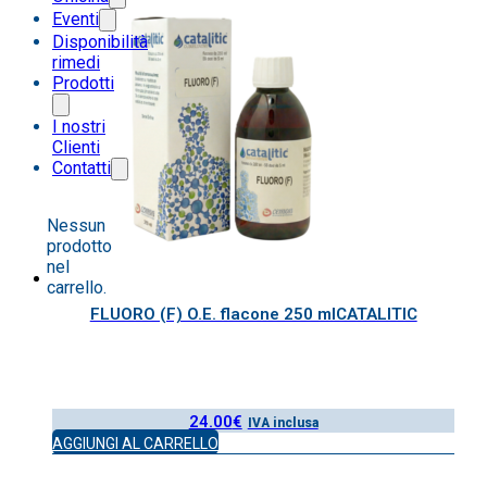
Eventi
Disponibilità
rimedi
Prodotti
I nostri
Clienti
Contatti
Nessun
prodotto
nel
carrello.
FLUORO (F) O.E. flacone 250 mlCATALITIC
24.00
€
IVA inclusa
AGGIUNGI AL CARRELLO