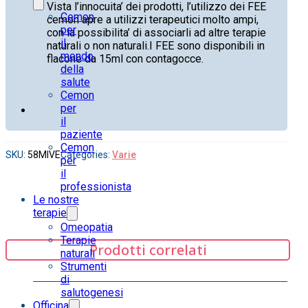
Vista l’innocuita’ dei prodotti, l’utilizzo dei FEE
Cemon
cemon apre a utilizzi terapeutici molto ampi,
per
con la possibilita’ di associarli ad altre terapie
il
naturali o non naturali.I FEE sono disponibili in
mondo
flacone da 15ml con contagocce.
della
salute
Cemon
per
il
paziente
Cemon
SKU:
58MIVE
Categories:
Varie
per
il
professionista
Le nostre
terapie
Omeopatia
Terapie
Prodotti correlati
naturali
Strumenti
di
salutogenesi
Officina