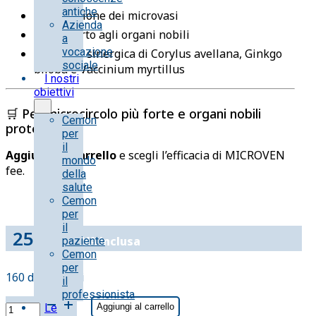
antiche
🩸 Protezione dei microvasi
Azienda
🛡 Supporto agli organi nobili
a
vocazione
🌿 Azione sinergica di Corylus avellana, Ginkgo
sociale
biloba e Vaccinium myrtillus
I nostri
obiettivi
🛒 Per microcircolo più forte e organi nobili
Cemon
protetti
per
il
Aggiungi al carrello
e scegli l’efficacia di MICROVEN
mondo
fee.
della
salute
Cemon
per
il
25.00
€
IVA inclusa
paziente
Cemon
per
160 disponibili
il
professionista
MICROVEN
Le
Aggiungi al carrello