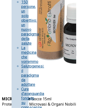
150
persone,
un
solo
obiettivo:
un
nuovo
paradigma
della
salute
La
medicina
che
vorremmo
Salutogenesi:
il
paradigma
da
adottare
Cure
d’avanguardia
fondate
MICROVEN fee
Gocce 15ml
su
Protezione dei Microvasi & Organi Nobili
conoscenze