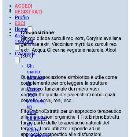
ACCEDI
REGISTRATI
Profilo
ESCI
Home
Composizione:
Area
Ginkgo biloba surculi rec. extr., Corylus avellana
riservata
gemmae extr., Vaccinium myrtillus surculi rec.
extr., Acqua, Glicerina vegetale naturale, Alcol
L’Azienda
(30%)
Chi
siamo
Questa associazione simbiotica è utile come
Mission
complemento per proteggere la struttura
&
anatomico-funzionale dei micro-vasi,
Vision
soprattutto quella dei parenchimi nobili quali
150
cervello, occhi, reni, ecc….
persone,
un
FitoEmbrioEstratti per un approccio terapeutico
solo
alle disfunzioni organiche. I FitoEmbrioEstratti
obiettivo:
fanno parte delle terapeutiche naturali del
un
terreno. Il loro utilizzo risponde ad un
nuovo
approccio terapeutico alle disfunzioni
paradigma