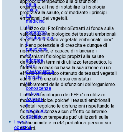
approccio terapeutico alle disfunzioni
della
organiche, al fine di ristabilire la fisiologia
salute
propizia alla salute, cio’ mediante i principi
La
embrionali dei vegetali.
medicina
che
L’utilizzo dei FitoEmbrioEstratti si fonda sulla
vorremmo
valorizzazione biologica dei tessuti embrionali
Salutogenesi:
vegetali. Il tessuto vegetale embrionale, cioe’
il
in pieno potenziale di crescita e dunque di
paradigma
rigenerazione, e’ capace di rilanciare i
da
meccanismi fisiologici propizi alla salute
adottare
dell’uomo.In termini di utilizzo terapeutico, la
Cure
fitoterapia classica basa la sua azione su un
d’avanguardia
effetto terapeutico ottenuto da tessuti vegetali
fondate
adulti differenziati, essa constata i
su
miglioramenti delle disfunzioni dell’organismo.
conoscenze
antiche
L’utilizzo fisiologico dei FEE e’ un utilizzo
Azienda
molto piu’ dolce, poiche’ i tessuti embrionali
a
vegetali regolano le disfunzioni rispettando la
vocazione
fisiologia e senza alcun effetto collaterale.
sociale
Così, ciascun terapeuta puo’ utilizzarli sulle
I nostri
donne incinte e in eta’ pediatrica, persino sui
obiettivi
neonati.