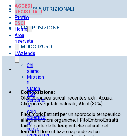
ACCEDI
VALORI NUTRIZIONALI
REGISTRATI
Profilo
ESCI
COMPOSIZIONE
Home
Area
riservata
MODO D'USO
L’Azienda
Chi
siamo
Mission
&
Vision
Composizione:
150
Olea europaea surculi recentes extr., Acqua,
persone,
Glicerina vegetale naturale, Alcol (30%)
un
solo
FitoEmbrioEstratti per un approccio terapeutico
obiettivo:
alle disfunzioni organiche. I FitoEmbrioEstratti
un
fanno parte delle terapeutiche naturali del
nuovo
terreno. Il loro utilizzo risponde ad un
paradigma