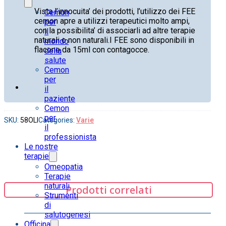
Vista l’innocuita’ dei prodotti, l’utilizzo dei FEE
Cemon
cemon apre a utilizzi terapeutici molto ampi,
per
con la possibilita’ di associarli ad altre terapie
il
naturali o non naturali.I FEE sono disponibili in
mondo
flacone da 15ml con contagocce.
della
salute
Cemon
per
il
paziente
Cemon
per
SKU:
58OLI
Categories:
Varie
il
professionista
Le nostre
terapie
Omeopatia
Terapie
naturali
Prodotti correlati
Strumenti
di
salutogenesi
Officina