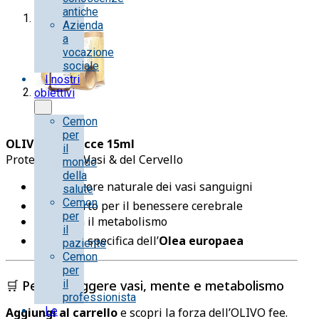
antiche
Azienda
a
vocazione
sociale
I nostri
obiettivi
Cemon
per
OLIVO fee Gocce 15ml
il
Protettore dei Vasi & del Cervello
mondo
della
🩸 Protettore naturale dei vasi sanguigni
salute
Cemon
🧠 Supporto per il benessere cerebrale
per
⚡ Stimola il metabolismo
il
🌿 Azione specifica dell’
Olea europaea
paziente
Cemon
per
🛒 Per proteggere vasi, mente e metabolismo
il
professionista
Le
Aggiungi al carrello
e scopri la forza dell’OLIVO fee.