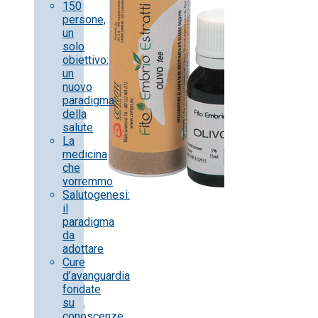
150
persone,
un
solo
obiettivo:
un
nuovo
paradigma
della
salute
La
medicina
che
vorremmo
Salutogenesi:
il
paradigma
da
adottare
Cure
d’avanguardia
fondate
su
conoscenze