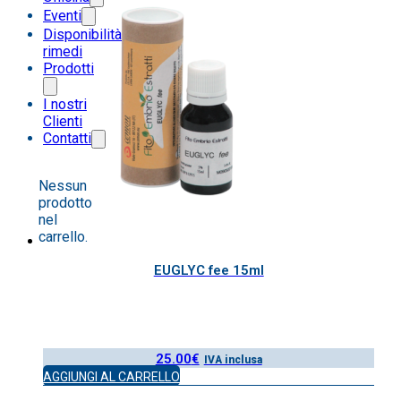
Eventi
Disponibilità
rimedi
Prodotti
I nostri
Clienti
Contatti
Nessun
prodotto
nel
carrello.
EUGLYC fee 15ml
25.00
€
IVA inclusa
AGGIUNGI AL CARRELLO