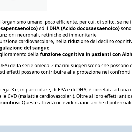
l’organismo umano, poco efficiente, per cui, di solito, se ne 
osapentaenoico)
ed il
DHA (Acido docosaesaenoico)
sono 
unzioni neuronali, retiniche ed immunitarie.
funzione cardiovascolare, nella riduzione del declino cogniti
agulazione del sangue
.
iglioramento della
funzione cognitiva in pazienti con Alz
(PUFA) della serie omega-3 marini suggeriscono che possono es
i effetti possano contribuire alla protezione nei confronti 
a-3 e, in particolare, di EPA e di DHA, è correlata ad una 
e CVD (malattie cardiovascolari). Oltre ai loro effetti antio
 trombosi
. Queste attività ne evidenziano anche il potenziale