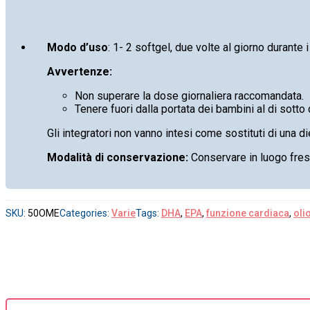
Modo d’uso
: 1- 2 softgel, due volte al giorno durante i
Avvertenze:
Non superare la dose giornaliera raccomandata.
Tenere fuori dalla portata dei bambini al di sotto 
Gli integratori non vanno intesi come sostituti di una die
Modalità di conservazione:
Conservare in luogo fresco
SKU:
50OME
Categories:
Varie
Tags:
DHA
,
EPA
,
funzione cardiaca
,
oli