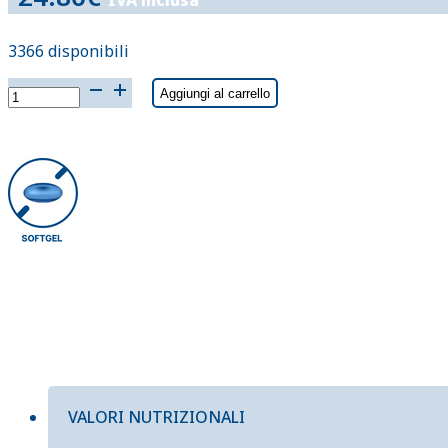
IVA inclusa
3366 disponibili
OMEGA-
Aggiungi al carrello
3
EFA90
cps
quantità
VALORI NUTRIZIONALI