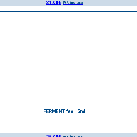
21.00
€
IVA inclusa
FERMENT fee 15ml