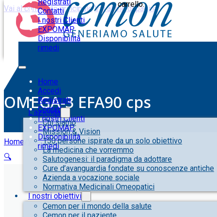
Registrati
carrello.
Vai al contenuto principale
Vai al piè di pagina
Contatti
I nostri Clienti
EXPOMAP
Disponibilità
rimedi
Home
Accedi
OMEGA-3 EFA90 cps
Registrati
Contatti
L’azienda
I nostri Clienti
Chi siamo
EXPOMAP
Mission & Vision
Disponibilità
150 persone ispirate da un solo obiettivo
Home
/
Varie
/
OMEGA-3 EFA90 cps
rimedi
La medicina che vorremmo
🔍
Salutogenesi: il paradigma da adottare
Cure d’avanguardia fondate su conoscenze antiche
Azienda a vocazione sociale
Normativa Medicinali Omeopatici
I nostri obiettivi
Cemon per il mondo della salute
Cemon per il paziente