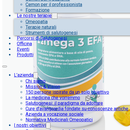
Cemon per il professionista
Formazione
Le nostre terapie
Omeopatia
Terapie naturali
Strumenti di salutogenesi
Percorsi di Salutogenesi
Officina
Eventi
Prodotti
L’azienda
Chi siamo
Mission & Vision
150 persone ispirate da un solo obiettivo
La medicina che vorremmo
Salutogenesi: il paradigma da adottare
Cure d’avanguardia fondate su conoscenze antiche
Azienda a vocazione sociale
Normativa Medicinali Omeopatici
I nostri obiettivi