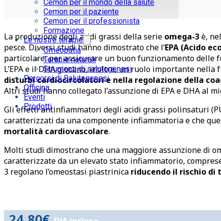
Cemon per il mondo della salute
Cemon per il paziente
Cemon per il professionista
Formazione
La produzione degli acidi grassi della serie
omega-3
è, nel
Le nostre terapie
pesce. Diversi studi hanno dimostrato che l’
EPA (Acido ec
Omeopatia
particolare, per assicurare un buon funzionamento delle f
Terapie naturali
L’EPA e il DHA giocano, inoltre, un ruolo importante nella 
Strumenti di salutogenesi
Percorsi di Salutogenesi
disturbi cardiocircolatori e nella regolazione della co
Officina
Altri studi hanno collegato l’assunzione di EPA e DHA al m
Eventi
Prodotti
Gli effetti antinfiammatori degli acidi grassi polinsaturi 
caratterizzati da una componente infiammatoria e che quest
mortalità cardiovascolare
.
Molti studi dimostrano che una maggiore assunzione di omeg
caratterizzate da un elevato stato infiammatorio, comprese l
3 regolano l’omeostasi piastrinica
riducendo il rischio di
24.80
€