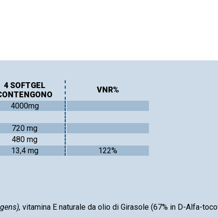
4 SOFTGEL
VNR%
CONTENGONO
4000mg
720 mg
480 mg
13,4 mg
122%
igens),
vitamina E naturale da olio di Girasole (67% in D-Alfa-tocof