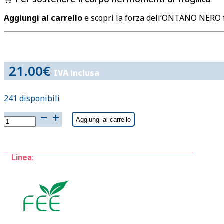
Aggiungi al carrello
e scopri la forza dell’ONTANO NERO 
21.00
€
IVA inclusa
241 disponibili
ONTANO
Aggiungi al carrello
NERO
fee
15ml
Linea:
ALNUS
GLUTINOSA
quantità