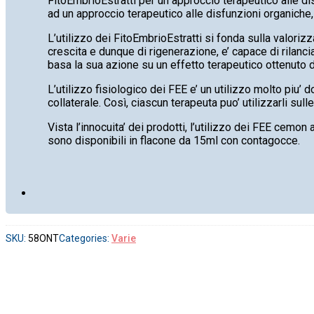
FitoEmbrioEstratti per un approccio terapeutico alle dis
ad un approccio terapeutico alle disfunzioni organiche, al
L’utilizzo dei FitoEmbrioEstratti si fonda sulla valoriz
crescita e dunque di rigenerazione, e’ capace di rilancia
basa la sua azione su un effetto terapeutico ottenuto da
L’utilizzo fisiologico dei FEE e’ un utilizzo molto piu’ 
collaterale. Così, ciascun terapeuta puo’ utilizzarli sull
Vista l’innocuita’ dei prodotti, l’utilizzo dei FEE cemon a
sono disponibili in flacone da 15ml con contagocce.
SKU:
58ONT
Categories:
Varie