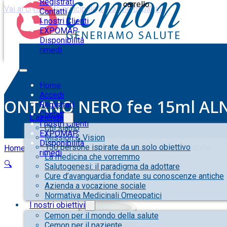
Registrati
carrello.
Vai al contenuto principale
Vai al piè di pagina
Contatti
I nostri Clienti
EXPOMAP
Disponibilità
rimedi
Home
Accedi
ONTANO NERO fee 15ml AL
Registrati
Contatti
L’azienda
I nostri Clienti
Chi siamo
EXPOMAP
Mission & Vision
Disponibilità
150 persone ispirate da un solo obiettivo
Home
/
Varie
/
ONTANO NERO fee 15ml ALNUS GLUTINOSA
rimedi
La medicina che vorremmo
🔍
Salutogenesi: il paradigma da adottare
Cure d’avanguardia fondate su conoscenze antiche
Azienda a vocazione sociale
Normativa Medicinali Omeopatici
I nostri obiettivi
Cemon per il mondo della salute
Cemon per il paziente