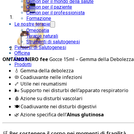
Cemon per il mondo della salute
Cemon per il paziente
Cemon per il professionista
Formazione
Le nostre terapie
Omeopatia
Terapie naturali
Strumenti di salutogenesi
Percorsi di Salutogenesi
Officina
Eventi
ONTANO NERO fee
Gocce 15ml – Gemma della Debolezza
Prodotti
💧 Gemma della debolezza
🦠 Coadiuvante nelle infezioni
🦴 Utile nei reumatismi
🌬 Supporto nei disturbi dell’apparato respiratorio
🩸 Azione su disturbi vascolari
🍽 Coadiuvante nei disturbi digestivi
🌿 Azione specifica dell’
Alnus glutinosa
🛒 Per sostenere il corpo nei momenti di fragilità