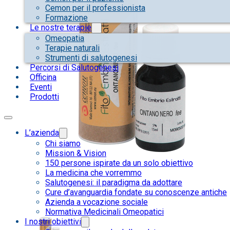
Cemon per il professionista
Formazione
Le nostre terapie
Omeopatia
Terapie naturali
Strumenti di salutogenesi
Percorsi di Salutogenesi
Officina
Eventi
Prodotti
L’azienda
Chi siamo
Mission & Vision
150 persone ispirate da un solo obiettivo
La medicina che vorremmo
Salutogenesi: il paradigma da adottare
Cure d’avanguardia fondate su conoscenze antiche
Azienda a vocazione sociale
Normativa Medicinali Omeopatici
I nostri obiettivi