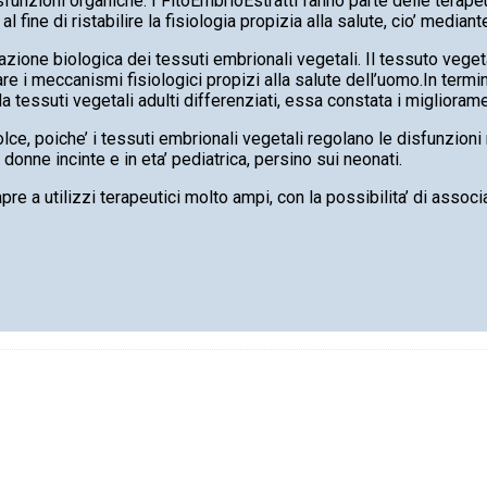
funzioni organiche. I FitoEmbrioEstratti fanno parte delle terapeut
 fine di ristabilire la fisiologia propizia alla salute, cio’ mediant
zazione biologica dei tessuti embrionali vegetali. Il tessuto veget
re i meccanismi fisiologici propizi alla salute dell’uomo.In termini
 tessuti vegetali adulti differenziati, essa constata i migliorame
dolce, poiche’ i tessuti embrionali vegetali regolano le disfunzioni
e donne incinte e in eta’ pediatrica, persino sui neonati.
pre a utilizzi terapeutici molto ampi, con la possibilita’ di associa