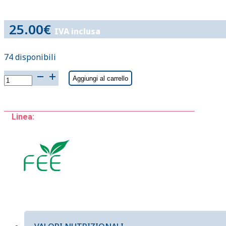
25.00
€
IVA inclusa
74 disponibili
SOS
Aggiungi al carrello
fee
15ml
RESCUE
Linea:
quantità