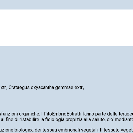
tr., Crataegus oxyacantha gemmae extr.,
funzioni organiche. I FitoEmbrioEstratti fanno parte delle terapeut
 fine di ristabilire la fisiologia propizia alla salute, cio’ mediant
zazione biologica dei tessuti embrionali vegetali. Il tessuto veget