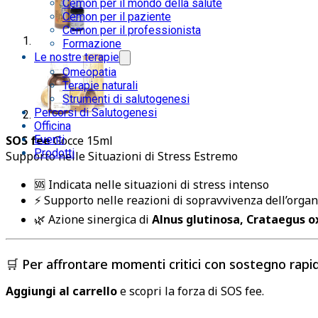
Cemon per il mondo della salute
Cemon per il paziente
Cemon per il professionista
Formazione
Le nostre terapie
Omeopatia
Terapie naturali
Strumenti di salutogenesi
Percorsi di Salutogenesi
Officina
Eventi
SOS fee
Gocce 15ml
Prodotti
Supporto nelle Situazioni di Stress Estremo
🆘 Indicata nelle situazioni di stress intenso
⚡ Supporto nelle reazioni di sopravvivenza dell’orga
🌿 Azione sinergica di
Alnus glutinosa, Crataegus 
🛒 Per affrontare momenti critici con sostegno rapi
Aggiungi al carrello
e scopri la forza di SOS fee.