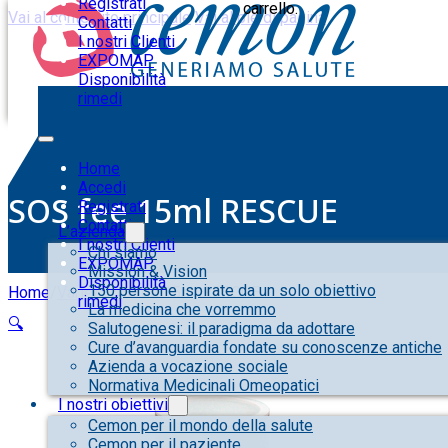
Registrati
carrello.
Vai al contenuto principale
Vai al piè di pagina
Contatti
I nostri Clienti
EXPOMAP
Disponibilità
rimedi
Home
Accedi
SOS fee 15ml RESCUE
Registrati
Contatti
L’azienda
I nostri Clienti
Chi siamo
EXPOMAP
Mission & Vision
Disponibilità
150 persone ispirate da un solo obiettivo
Home
/
Varie
/
SOS fee 15ml RESCUE
rimedi
La medicina che vorremmo
🔍
Salutogenesi: il paradigma da adottare
Cure d’avanguardia fondate su conoscenze antiche
Azienda a vocazione sociale
Normativa Medicinali Omeopatici
I nostri obiettivi
Cemon per il mondo della salute
Cemon per il paziente