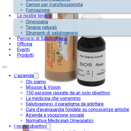
Cemon per il professionista
Formazione
Le nostre terapie
Omeopatia
Terapie naturali
Strumenti di salutogenesi
Percorsi di Salutogenesi
Officina
Eventi
Prodotti
L’azienda
Chi siamo
Mission & Vision
150 persone ispirate da un solo obiettivo
La medicina che vorremmo
Salutogenesi: il paradigma da adottare
Cure d’avanguardia fondate su conoscenze antiche
Azienda a vocazione sociale
Normativa Medicinali Omeopatici
I nostri obiettivi