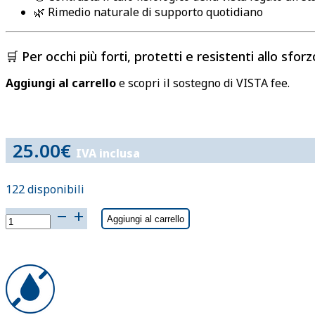
🌿 Rimedio naturale di supporto quotidiano
🛒 Per occhi più forti, protetti e resistenti allo sforz
Aggiungi al carrello
e scopri il sostegno di VISTA fee.
25.00
€
IVA inclusa
122 disponibili
VISTA
Aggiungi al carrello
fee
15ml
quantità