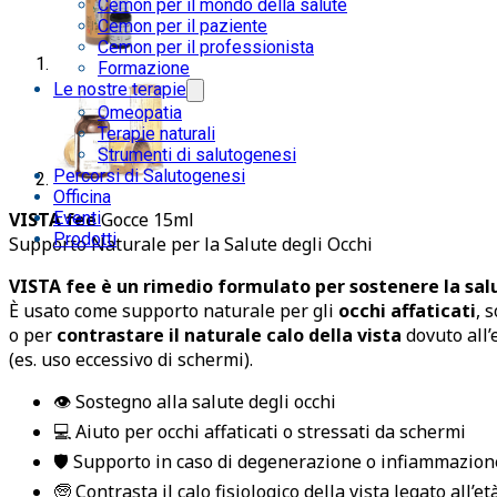
Cemon per il mondo della salute
Cemon per il paziente
Cemon per il professionista
Formazione
Le nostre terapie
Omeopatia
Terapie naturali
Strumenti di salutogenesi
Percorsi di Salutogenesi
Officina
Eventi
VISTA fee
Gocce 15ml
Prodotti
Supporto Naturale per la Salute degli Occhi
VISTA fee è un rimedio formulato per sostenere la salut
È usato come supporto naturale per gli
occhi affaticati
, 
o per
contrastare il naturale calo della vista
dovuto all’
(es. uso eccessivo di schermi).
👁️ Sostegno alla salute degli occhi
💻 Aiuto per occhi affaticati o stressati da schermi
🛡 Supporto in caso di degenerazione o infiammazion
🧓 Contrasta il calo fisiologico della vista legato all’et