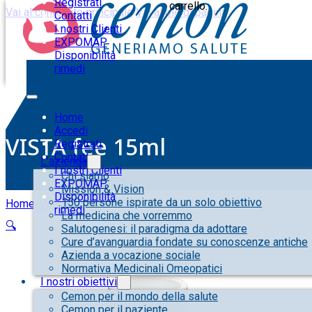
Registrati
carrello.
Vai al contenuto principale
Vai al piè di pagina
Contatti
I nostri Clienti
EXPOMAP
Disponibilità
rimedi
Home
Accedi
VISTA fee 15ml
Registrati
Contatti
L’azienda
I nostri Clienti
Chi siamo
EXPOMAP
Mission & Vision
Disponibilità
150 persone ispirate da un solo obiettivo
Home
/
Varie
/
VISTA fee 15ml
rimedi
La medicina che vorremmo
🔍
Salutogenesi: il paradigma da adottare
Cure d’avanguardia fondate su conoscenze antiche
Azienda a vocazione sociale
Normativa Medicinali Omeopatici
I nostri obiettivi
Cemon per il mondo della salute
Cemon per il paziente