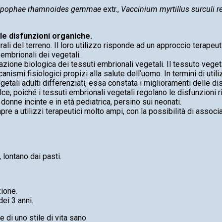
ppophae rhamnoides gemmae
extr.,
Vaccinium myrtillus surculi r
le disfunzioni organiche.
ali del terreno. Il loro utilizzo risponde ad un approccio terapeutic
i embrionali dei vegetali.
zazione biologica dei tessuti embrionali vegetali. Il tessuto vege
nismi fisiologici propizi alla salute dell’uomo. In termini di utili
etali adulti differenziati, essa constata i miglioramenti delle di
olce, poiché i tessuti embrionali vegetali regolano le disfunzioni 
 donne incinte e in età pediatrica, persino sui neonati.
pre a utilizzi terapeutici molto ampi, con la possibilità di associarl
 lontano dai pasti.
zione.
dei 3 anni.
e di uno stile di vita sano.