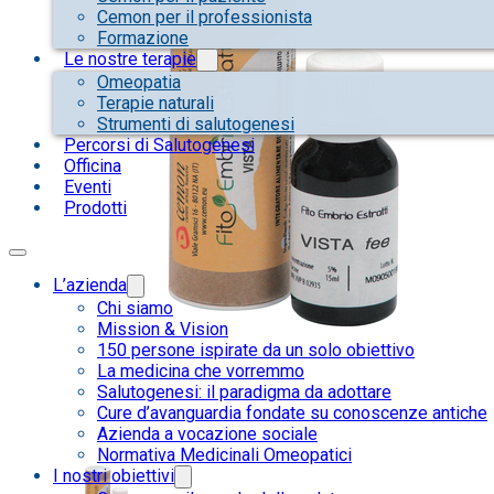
Cemon per il professionista
Formazione
Le nostre terapie
Omeopatia
Terapie naturali
Strumenti di salutogenesi
Percorsi di Salutogenesi
Officina
Eventi
Prodotti
L’azienda
Chi siamo
Mission & Vision
150 persone ispirate da un solo obiettivo
La medicina che vorremmo
Salutogenesi: il paradigma da adottare
Cure d’avanguardia fondate su conoscenze antiche
Azienda a vocazione sociale
Normativa Medicinali Omeopatici
I nostri obiettivi