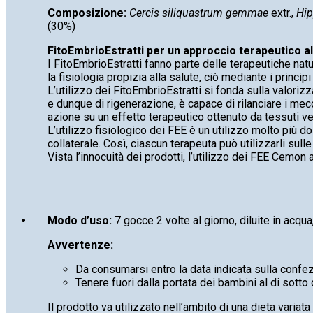
Composizione:
Cercis siliquastrum gemmae
extr.,
Hi
(30%)
FitoEmbrioEstratti per un approccio terapeutico al
I FitoEmbrioEstratti fanno parte delle terapeutiche natur
la fisiologia propizia alla salute, ciò mediante i princip
L’utilizzo dei FitoEmbrioEstratti si fonda sulla valoriz
e dunque di rigenerazione, è capace di rilanciare i mecca
azione su un effetto terapeutico ottenuto da tessuti veg
L’utilizzo fisiologico dei FEE è un utilizzo molto più d
collaterale. Così, ciascun terapeuta può utilizzarli sulle
Vista l’innocuità dei prodotti, l’utilizzo dei FEE Cemon a
Modo d’uso:
7 gocce 2 volte al giorno, diluite in acqua,
Avvertenze:
Da consumarsi entro la data indicata sulla confe
Tenere fuori dalla portata dei bambini al di sotto 
Il prodotto va utilizzato nell’ambito di una dieta variata 