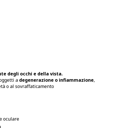
e degli occhi e della vista.
soggetti a
degenerazione o infiammazione
,
età o al sovraffaticamento
e oculare
à