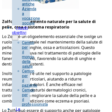
antiche
Azienda
a
vocazione
Zolfo: l’oligoelemento naturale per la salute di
sociale
pelle, ossa e sistema respiratorio
I nostri
obiettivi
Lo Zolfo è un oligoelemento essenziale che svolge un
ruolo fondamentale nel mantenimento della salute di
Cemon
pelle, capelli, unghie, ossa e articolazioni. Questo
per
il
minerale coadiuva nel trattamento di patologie delle
mondo
fanere e dei denti, favorendo la salute di unghie e
della
denti forti e resistenti.
salute
Cemon
Inoltre, lo Zolfo è utile nel supporto a patologie
per
reumatiche e articolari, aiutando a ridurre
il
infiammazioni e dolori. È anche efficace nel
paziente
trattamento di disturbi dermatologici cronici,
Cemon
per
contribuendo a migliorare la salute della pelle e a
il
combattere condizioni come eczema e psoriasi.
professionista
Le
Lo Zolfo può essere di supporto anche per patologie