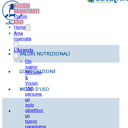
ACCEDI
REGISTRATI
Profilo
ESCI
Home
Area
riservata
L’Azienda
VALORI NUTRIZIONALI
Chi
siamo
COMPOSIZIONE
Mission
&
Vision
MODO D'USO
150
persone,
un
solo
obiettivo:
un
nuovo
paradigma