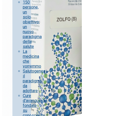
150
persone,
un
solo
obiettivo:
un
nuovo
paradigma
della
salute
La
medicina
che
vorremmo
Salutogenesi:
il
paradigma
da
adottare
Cure
d’avanguardia
fondate
su
conoscenze