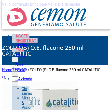
Vai al contenuto principale
Vai al piè di pagina
ACCEDI
REGISTRATI
Profilo
ZOLFO (S) O.E. flacone 250 ml
ESCI
CATALITIC
Home
Area
riservata
Home
/
Varie
/
ZOLFO (S) O.E. flacone 250 ml CATALITIC
🔍
L’Azienda
Chi
siamo
Mission
&
Vision