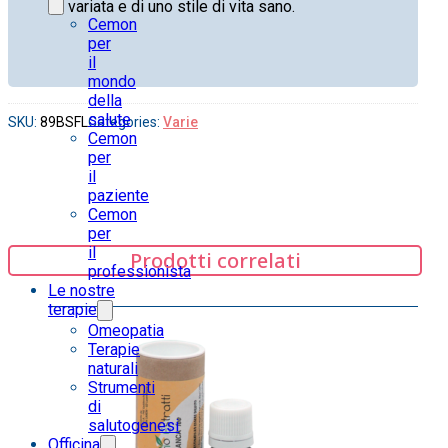
variata e di uno stile di vita sano.
Cemon
per
il
mondo
della
salute
SKU:
89BSFL
Categories:
Varie
Cemon
per
il
paziente
Cemon
per
il
Prodotti correlati
professionista
Le nostre
terapie
Omeopatia
Terapie
naturali
Strumenti
di
salutogenesi
Officina