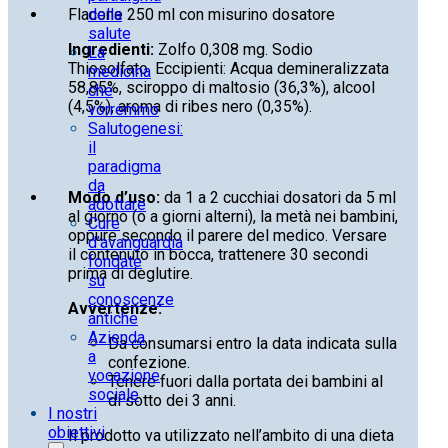
Flacone 250 ml con misurino dosatore
della
salute
Ingredienti:
Zolfo 0,308 mg. Sodio
La
Thiosolfato. Eccipienti: Acqua demineralizzata
medicina
58,85%, sciroppo di maltosio (36,3%), alcool
che
(4,5%), aroma di ribes nero (0,35%).
vorremmo
Salutogenesi:
il
paradigma
da
Modo d’uso:
da 1 a 2 cucchiai dosatori da 5 ml
adottare
al giorno (o a giorni alterni), la metà nei bambini,
Cure
oppure secondo il parere del medico. Versare
d’avanguardia
il contenuto in bocca, trattenere 30 secondi
fondate
prima di deglutire.
su
conoscenze
Avvertenze:
antiche
Azienda
Da consumarsi entro la data indicata sulla
a
confezione.
vocazione
Tenere fuori dalla portata dei bambini al
sociale
di sotto dei 3 anni.
I nostri
obiettivi
Il prodotto va utilizzato nell’ambito di una dieta