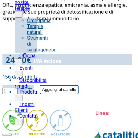
nostre
ORL, insufficienza epatica, emicrania, asma e allergie,
terapie
grazie alle sue proprietà di detossificazione e di
supporto al sistema immunitario.
Omeopatia
Terapie
naturali
Strumenti
di
salutogenesi
Officina
24.00
€
IVA inclusa
Eventi
156 disponibili
Disponibilità
rimedi
ZOLFO
Aggiungi al carrello
Prodotti
(S)
O.E.
I nostri
flacone
Clienti
Linea:
250
Contatti
ml
CATALITIC
quantità