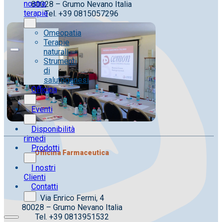
nostre
80028 – Grumo Nevano Italia
terapie
Tel. +39 0815057296
Omeopatia
Terapie
naturali
Strumenti
di
salutogenesi
Officina
Eventi
Disponibilità
rimedi
Prodotti
Officina Farmaceutica
I nostri
Clienti
Contatti
Via Enrico Fermi, 4
80028 – Grumo Nevano Italia
Tel. +39 0813951532