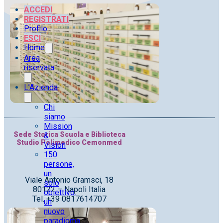
ACCEDI
REGISTRATI
Profilo
ESCI
Home
Area
riservata
L’Azienda
Chi
siamo
Mission
Sede Storica Scuola e Biblioteca
&
Studio Polimedico Cemonmed
Vision
150
persone,
un
Viale Antonio Gramsci, 18
solo
80122 – Napoli Italia
obiettivo:
Tel. +39 0817614707
un
nuovo
paradigma