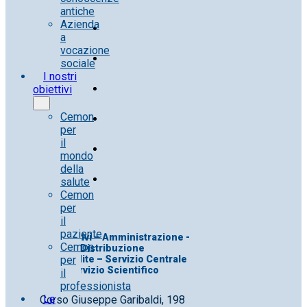
antiche
Azienda
a
vocazione
sociale
I nostri
obiettivi
Cemon
per
il
mondo
della
salute
Cemon
per
il
paziente
Uff. Direttivi – Amministrazione -
Cemon
Distribuzione
per
Uff. Vendite – Servizio Centrale
Servizio Scientifico
il
professionista
Le
Corso Giuseppe Garibaldi, 198